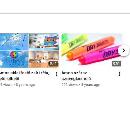
0:41
0:51
Amos ablakfestő zsírkréta, 
Amos száraz 
letörölhető
szövegkiemelő
79 views
•
8 years ago
229 views
•
8 years ago