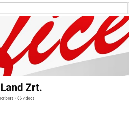
 Land Zrt.
scribers
•
66 videos