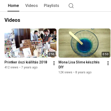
Home
Videos
Playlists
Videos
0:55
0:53
Printker őszi kiállítás 2018
Mona Lisa Slime készítés 
DIY
412 views
•
7 years ago
12K views
•
8 years ago