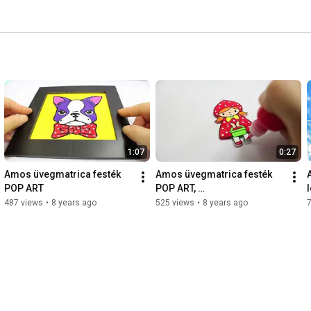
1:07
0:27
Amos üvegmatrica festék 
Amos üvegmatrica festék 
POP ART
POP ART, 
fényvarázsformával
487 views
•
8 years ago
525 views
•
8 years ago