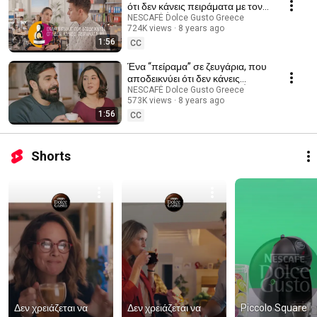
ότι δεν κάνεις πειράματα με τον
NESCAFÉ Dolce Gusto, στο
NESCAFÉ Dolce Gusto Greece
724K views
8 years ago
γραφείο.
1:56
CC
Ένα “πείραμα” σε ζευγάρια, που
αποδεικνύει ότι δεν κάνεις
πειράματα με τον NESCAFÉ
NESCAFÉ Dolce Gusto Greece
573K views
8 years ago
Dolce Gusto.
1:56
CC
Shorts
Δεν χρειάζεται να 
Δεν χρειάζεται να 
Piccolo Square 