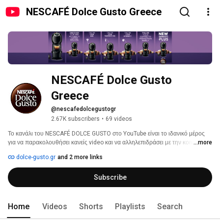
NESCAFÉ Dolce Gusto Greece
NESCAFÉ Dolce Gusto 
Greece
@nescafedolcegustogr
2.67K subscribers
•
69 videos
Το κανάλι του NESCAFÉ DOLCE GUSTO στο YouTube είναι το ιδανικό μέρος 
για να παρακολουθήσει κανείς video και να αλληλεπιδράσει με την κοινότητά 
...more
μας. 
dolce-gusto.gr
and 2 more links
Subscribe
Home
Videos
Shorts
Playlists
Search