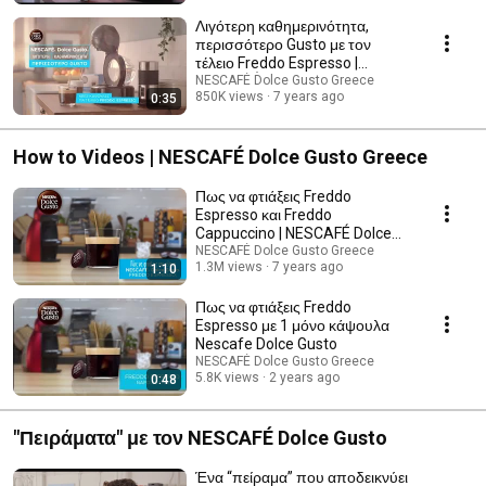
Λιγότερη καθημερινότητα,
περισσότερο Gusto με τον
τέλειο Freddo Espresso |
NESCAFÉ Dolce Gusto
NESCAFÉ Dolce Gusto Greece
850K views
7 years ago
0:35
How to Videos | NESCAFÉ Dolce Gusto Greece
Πως να φτιάξεις Freddo
Espresso και Freddo
Cappuccino | NESCAFÉ Dolce
Gusto Greece
NESCAFÉ Dolce Gusto Greece
1.3M views
7 years ago
1:10
Πως να φτιάξεις Freddo
Espresso με 1 μόνο κάψουλα
Nescafe Dolce Gusto
NESCAFÉ Dolce Gusto Greece
5.8K views
2 years ago
0:48
"Πειράματα" με τον NESCAFÉ Dolce Gusto
Ένα “πείραμα” που αποδεικνύει