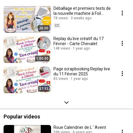
Déballage et premiers tests de
la nouvelle machine à Foil
Stampin' Up! | Mes premières
78 views
3 weeks ago
impressions.
CC
26:00
Replay du live créatif du 17
Février - Carte Chevalet
148 views
1 year ago
1:00:40
Page scrapbooking Replay live
du 11 Février 2025
83 views
1 year ago
37:33
Popular videos
Roue Calendrier de L ' Avent
59K views
6 years ago