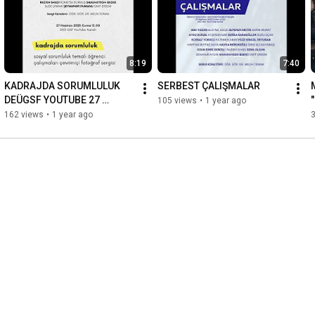
8:19
7:40
KADRAJDA SORUMLULUK 
SERBEST ÇALIŞMALAR
DEÜGSF YOUTUBE 27 
105 views
•
1 year ago
HAZİRAN 2025
162 views
•
1 year ago