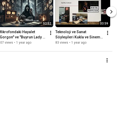
52:52
33:59
Mikrofondaki Hayalet 
Teknoloji ve Sanat 
"Gorgon" ve "Buyrun Lady 
Söyleşileri Kukla ve Sineme 
Ölüm!"
Kuklalı Filmler Konuşmacı 
307 views
•
1 year ago
83 views
•
1 year ago
Dr  Öğretim Üyesi Işınsu ER