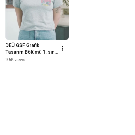
DEÜ GSF Grafik 
Tasarım Bölümü 1. sınıf 
öğrencimiz Esin ÖNÜR' 
9.6K views
ün Fakültemiz ile ilgili 
görüşleri.