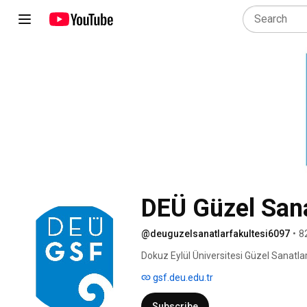
DEÜ Güzel Sana
@deuguzelsanatlarfakultesi6097
•
8
Dokuz Eylül Üniversitesi Güzel Sanatla
gsf.deu.edu.tr
Subscribe