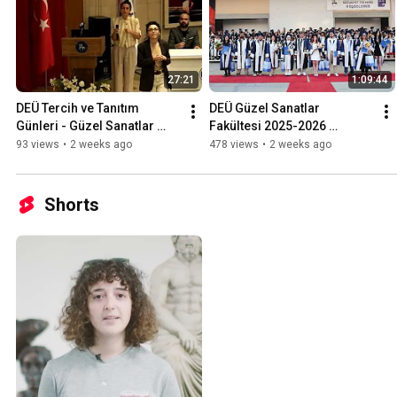
27:21
1:09:44
DEÜ Tercih ve Tanıtım 
DEÜ Güzel Sanatlar 
Günleri - Güzel Sanatlar 
Fakültesi 2025-2026 
Fakültesi 2026-2027
Akademik Yılı Mezuniyet 
93 views
•
2 weeks ago
478 views
•
2 weeks ago
Töreni.
Shorts