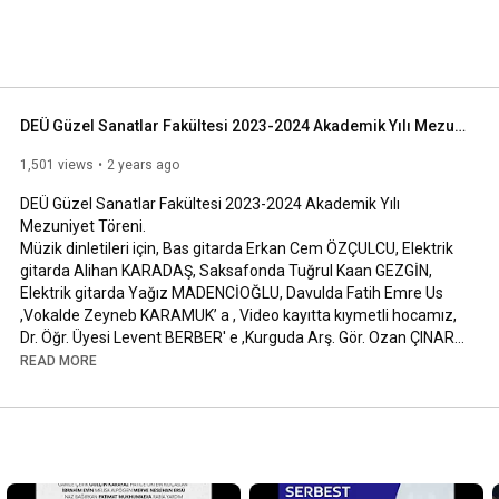
DEÜ Güzel Sanatlar Fakültesi 2023-2024 Akademik Yılı Mezuniyet Töreni.
1,501 views
2 years ago
DEÜ Güzel Sanatlar Fakültesi 2023-2024 Akademik Yılı 
Mezuniyet Töreni. 

Müzik dinletileri için, Bas gitarda Erkan Cem ÖZÇULCU, Elektrik 
gitarda Alihan KARADAŞ, Saksafonda Tuğrul Kaan GEZGİN, 
Elektrik gitarda Yağız MADENCİOĞLU, Davulda Fatih Emre Us 
,Vokalde Zeyneb KARAMUK’ a , Video kayıtta kıymetli hocamız, 
Dr. Öğr. Üyesi Levent BERBER' e ,Kurguda Arş. Gör. Ozan ÇINAR' 
a teşekkür ederiz.
READ MORE