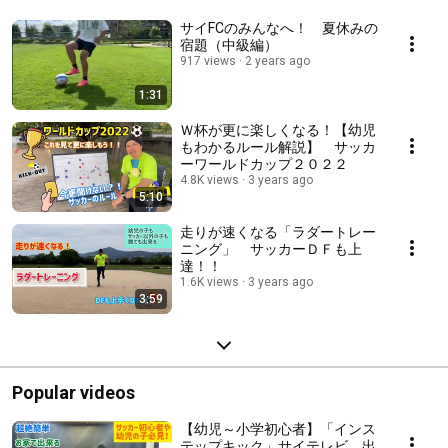
サイFCのみんなへ！ 夏休みの
宿題（中級編）
917 views
2 years ago
1:31
Ｗ杯が更に楽しくなる！【幼児
もわかるルール解説】 サッカ
ーワールドカップ２０２２
4.8K views
3 years ago
5:10
走りが速くなる「ラダートレー
ニング」 サッカーＤＦも上
達！！
1.6K views
3 years ago
3:59
Popular videos
【幼児～小学初心者】「インス
テップキック」サイテレビ 出