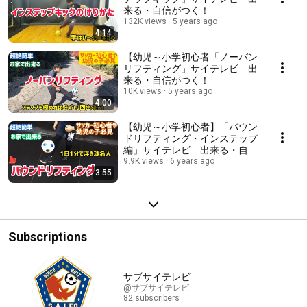
来る・自信がつく！
132K views
5 years ago
4:14
【幼児～小学初心者「ノーバン
リフティング」サイテレビ 出
来る・自信がつく！
10K views
5 years ago
4:00
【幼児～小学初心者】「バウン
ドリフティング・インステップ
編」サイテレビ 出来る・自信
がつく！
9.9K views
6 years ago
3:55
Subscriptions
サブサイテレビ
@サブサイテレビ
82 subscribers