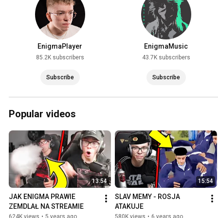
EnigmaPlayer
EnigmaMusic
85.2K subscribers
43.7K subscribers
Subscribe
Subscribe
Popular videos
13:54
15:54
JAK ENIGMA PRAWIE 
SLAV MEMY - ROSJA 
ZEMDLAŁ NA STREAMIE
ATAKUJE
624K views
•
5 years ago
580K views
•
6 years ago