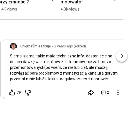
przyjemności?
motywator
8.4K views
4.3K views
EnigmaŚmieszkuje
•
2 years ago (edited)
Siema, siema, takie małe techniczne info: dostaniecie na
dniach dawkę wielu skrótów ze streamów, nie za bardzo
przemontowanych(bo wiem, że nie lubicie), ale muszę
rozwiązać parę problemów z monetyzacją kanału(algorytm
przestał mnie lubić) i lekko uregulować sen + naprawić
problemy techniczne z dyskami W każdym razie od
momentu kiedy wleci następny skrót, filmy powinny pojawiać
79
2
się codziennie, a czasami nawet parę razy dziennie,
dodatkowo przypominam, że dłuższe, praktycznie
nieprzemontowane zapisy wlatują codziennie na
I oczywiście streamy codziennie do końca
lutego na twitchu, nie zwalniamy tempa, a jak macie jakieś
sugestie co chcecie zobaczyć na kanale to śmiało wrzucajcie