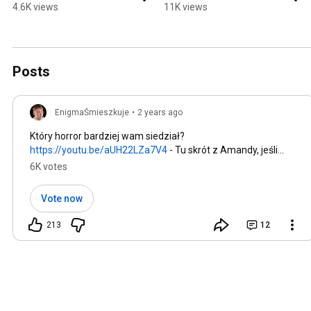
4.6K views
11K views
Posts
EnigmaŚmieszkuje
•
2 years ago
Który horror bardziej wam siedział?
https://youtu.be/aUH22LZa7V4
- Tu skrót z Amandy, jeśli
jeszcze nie widzieliście
6K votes
Vote now
213
12