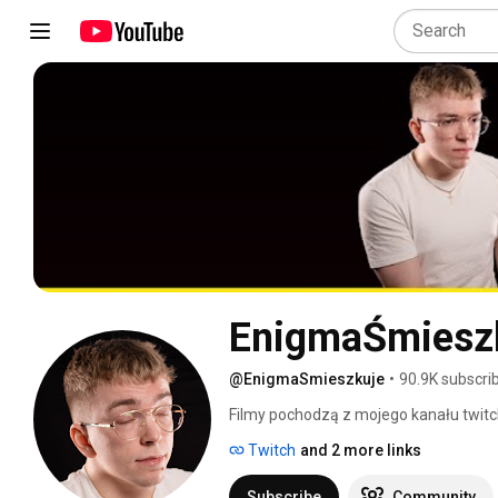
EnigmaŚmiesz
@EnigmaSmieszkuje
•
90.9K subscri
Filmy pochodzą z mojego kanału twitc
Twitch
and 2 more links
Subscribe
Community