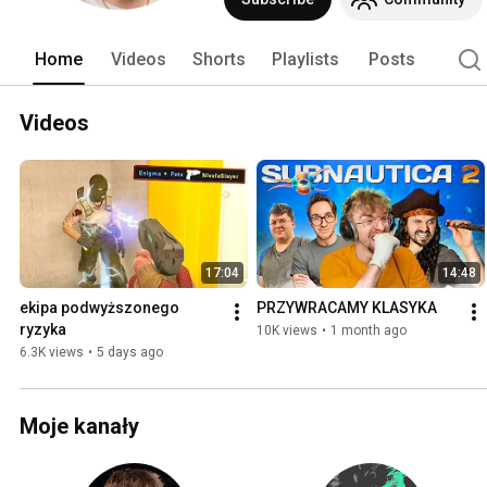
Home
Videos
Shorts
Playlists
Posts
Videos
17:04
14:48
ekipa podwyższonego 
PRZYWRACAMY KLASYKA
ryzyka
10K views
•
1 month ago
6.3K views
•
5 days ago
Moje kanały