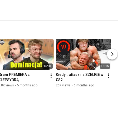
16:31
18:15
Gram PREMIERA z 
Kiedy trafiasz na SZELIGE w 
KLEPSYDRĄ
CS2
.8K views
•
5 months ago
26K views
•
6 months ago