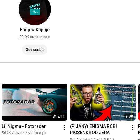
EnigmaKlipuje
23.9K subscribers
Subscribe
2:11
9:38
Lil Nigma - Fotoradar
(PIJANY) ENIGMA ROBI 
PIOSENKĘ OD ZERA
560K views
•
4 years ago
510K views
•
5 years ago