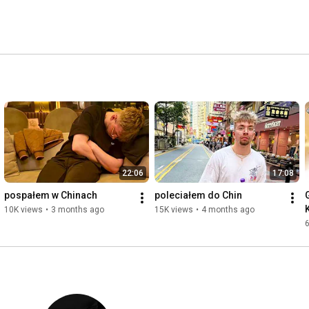
22:06
17:08
pospałem w Chinach
poleciałem do Chin
10K views
•
3 months ago
15K views
•
4 months ago
6