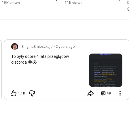
15K views
11K views
EnigmaŚmieszkuje
•
2 years ago
To były dobre 4 lata przeglądów
discorda 😭😭
1.1K
49