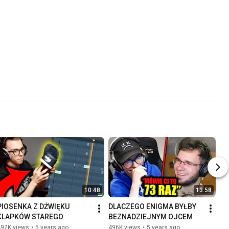
10:48
13:58
PIOSENKA Z DŹWIĘKU 
DLACZEGO ENIGMA BYŁBY 
KLAPKÓW STAREGO
BEZNADZIEJNYM OJCEM
497K views
•
5 years ago
496K views
•
5 years ago