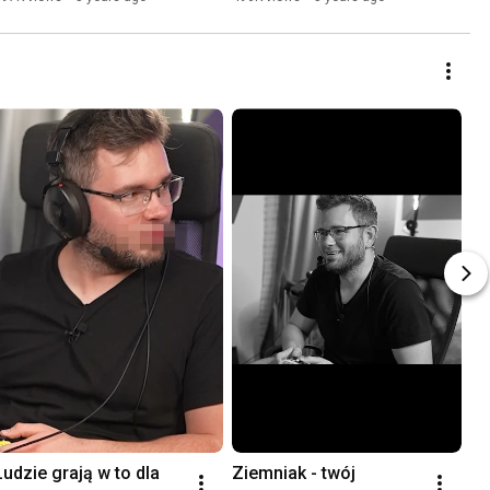
Ludzie grają w to dla 
Ziemniak - twój 