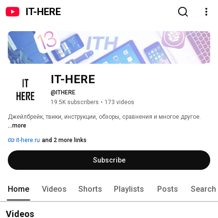
IT-HERE
IT-HERE
@ITHERE
19.5K subscribers
•
173 videos
Джейлбрейк, твики, инструкции, обзоры, сравнения и многое другое. 
...more
it-here.ru
and 2 more links
Subscribe
Home
Videos
Shorts
Playlists
Posts
Search
Videos