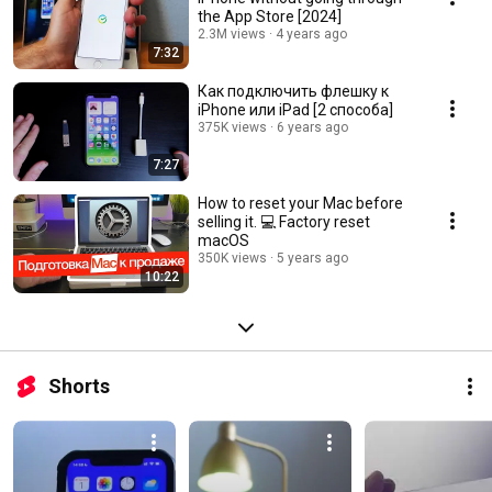
the App Store [2024]
2.3M views
4 years ago
7:32
Как подключить флешку к
iPhone или iPad [2 способа]
375K views
6 years ago
7:27
How to reset your Mac before
selling it. 💻 Factory reset
macOS
350K views
5 years ago
10:22
Shorts