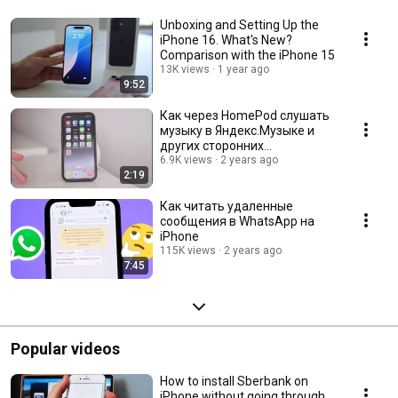
Unboxing and Setting Up the
iPhone 16. What's New?
Comparison with the iPhone 15
13K views
1 year ago
9:52
Как через HomePod слушать
музыку в Яндекс.Музыке и
других сторонних
приложениях
6.9K views
2 years ago
2:19
Как читать удаленные
сообщения в WhatsApp на
iPhone
115K views
2 years ago
7:45
Popular videos
How to install Sberbank on
iPhone without going through