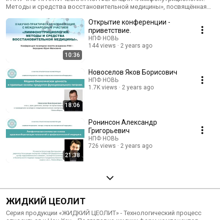
Методы и средства восстановительной медицины», посвящённая
восстановительной медицины»
памяти академика РАН Юрия Ивановича Бородина
Открытие конференции -
приветствие.
НПФ НОВЬ
144 views
2 years ago
10:36
Новоселов Яков Борисович
НПФ НОВЬ
1.7K views
2 years ago
18:06
Ронинсон Александр
Григорьевич
НПФ НОВЬ
726 views
2 years ago
21:38
ЖИДКИЙ ЦЕОЛИТ
Серия продукции «ЖИДКИЙ ЦЕОЛИТ» - Технологический процесс