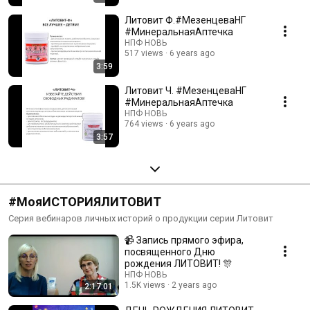
Литовит Ф.#МезенцеваНГ
#МинеральнаяАптечка
НПФ НОВЬ
517 views
6 years ago
3:59
Литовит Ч. #МезенцеваНГ
#МинеральнаяАптечка
НПФ НОВЬ
764 views
6 years ago
3:57
#МояИСТОРИЯЛИТОВИТ
Серия вебинаров личных историй о продукции серии Литовит
📹 Запись прямого эфира,
посвященного Дню
рождения ЛИТОВИТ! 🎊
НПФ НОВЬ
1.5K views
2 years ago
2:17:01