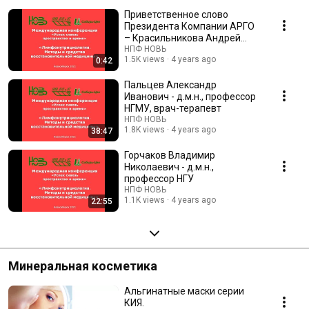
восстановительной медицины»
восстановительной медицины» Приветственное слово Президента
Приветственное слово
Компании АРГО – Красильникова Андрей Борисович.
Президента Компании АРГО
– Красильникова Андрей
Борисович.
НПФ НОВЬ
1.5K views
4 years ago
0:42
Пальцев Александр
Иванович - д.м.н., профессор
НГМУ, врач-терапевт
НПФ НОВЬ
1.8K views
4 years ago
38:47
Горчаков Владимир
Николаевич - д.м.н.,
профессор НГУ
НПФ НОВЬ
1.1K views
4 years ago
22:55
Минеральная косметика
Альгинатные маски серии
КИЯ.