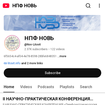
НПФ НОВЬ
НПФ НОВЬ
@Nov-Litovit
2.37K subscribers
•
122 videos
6f5654c4-af04-4e78-8598-28bfe6848351 
...more
litovit.info
and 2 more links
Subscribe
Home
Videos
Podcasts
Playlists
Search
II НАУЧНО-ПРАКТИЧЕСКАЯ КОНФЕРЕНЦИЯ
«Лимфонутрициология. Методы и средства
II НАУЧНО-ПРАКТИЧЕСКАЯ КОНФЕРЕНЦИЯ «Лимфонутрициология.