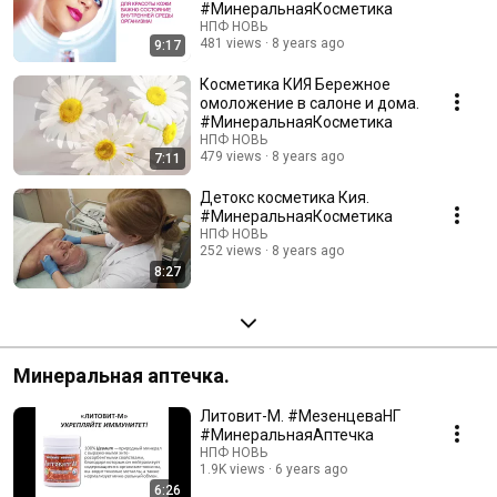
#МинеральнаяКосметика
НПФ НОВЬ
481 views
8 years ago
9:17
Косметика КИЯ Бережное
омоложение в салоне и дома.
#МинеральнаяКосметика
НПФ НОВЬ
479 views
8 years ago
7:11
Детокс косметика Кия.
#МинеральнаяКосметика
НПФ НОВЬ
252 views
8 years ago
8:27
Минеральная аптечка.
Литовит-М. #МезенцеваНГ
#МинеральнаяАптечка
НПФ НОВЬ
1.9K views
6 years ago
6:26