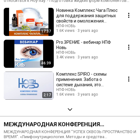
относиться к Ноу-Хау. - Подготовка жидких форм компонентов
продукции этой серии делается на основе «жидкого цеолита» -
Новинка Комплекс Чага Плюс
Составы напитков очень просты, но в то же время синергия
компонентов уникальна.
для поддержания защитных
свойств и омоложения
организма
НПФ НОВЬ
1.6K views
3 years ago
17:37
Pro.ЗРЕНИЕ - вебинар НПФ
Новь
НПФ НОВЬ
3.4K views
3 years ago
46:39
Комплекс SPIRO - схемы
применения. Забота о
системе дыхания, это
ежедневная и всесезонная
НПФ НОВЬ
1.6K views
3 years ago
2:17
задача.
МЕЖДУНАРОДНАЯ КОНФЕРЕНЦИЯ
«Лимфонутрициология. Методы и средства
МЕЖДУНАРОДНАЯ КОНФЕРЕНЦИЯ "УСПЕХ СКВОЗЬ ПРОСТРАНСТВО И
ВРЕМЯ". «Лимфонутрициология. Методы и средства