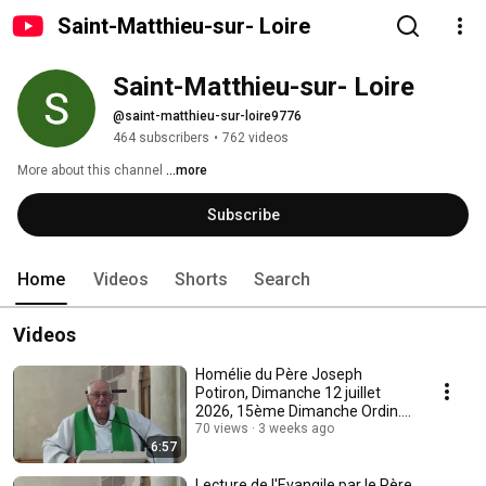
Saint-Matthieu-sur- Loire
Saint-Matthieu-sur- Loire
@saint-matthieu-sur-loire9776
464 subscribers
•
762 videos
More about this channel
...more
Subscribe
Home
Videos
Shorts
Search
Videos
Homélie du Père Joseph
Potiron, Dimanche 12 juillet
2026, 15ème Dimanche Ordin. :
parabole du semeur
70 views
3 weeks ago
6:57
Lecture de l'Evangile par le Père