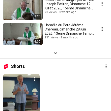
Joseph Potiron, Dimanche 12
juillet 2026, 15ème Dimanche
Ordinaire
73 views
3 weeks ago
2:25
Homélie du Père Jérôme
Chéreau, dimanche 28 juin
2026, 13ème Dimanche Temps
Ordi, Ste Luce-sur-Loire
131 views
1 month ago
6:07
Shorts