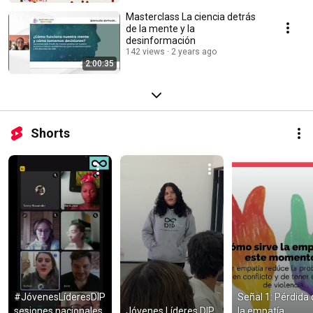
Masterclass La ciencia detrás
de la mente y la
desinformación
142 views
2 years ago
2:00:35
Shorts
#JóvenesLíderesDIP 
Señal 1: Pérdida 
sesiones nacionales
Jóvenes Líderes DIP
la empatía