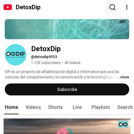
DetoxDip
DetoxDip
@detoxdip9533
1.12K subscribers
•
49 videos
DIP es un proyecto de alfabetización digital e informativa que usa las 
ciencias del comportamiento, la comunicación y la tecnología para ayudar 
...more
a las personas y a las organizaciones a desintoxicar los ambientes 
informacionales. 
Subscribe
Home
Videos
Shorts
Live
Playlists
Search