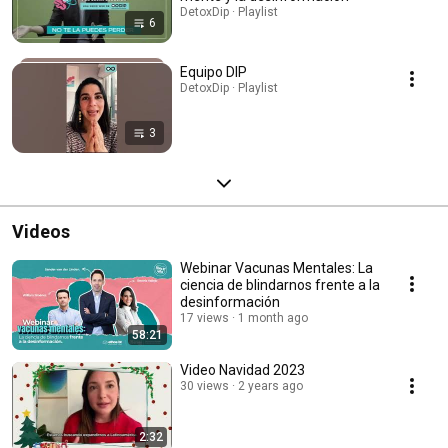
DetoxDip · Playlist
6
Equipo DIP
DetoxDip · Playlist
3
Videos
Webinar Vacunas Mentales: La
ciencia de blindarnos frente a la
desinformación
17 views
1 month ago
58:21
Video Navidad 2023
30 views
2 years ago
2:32