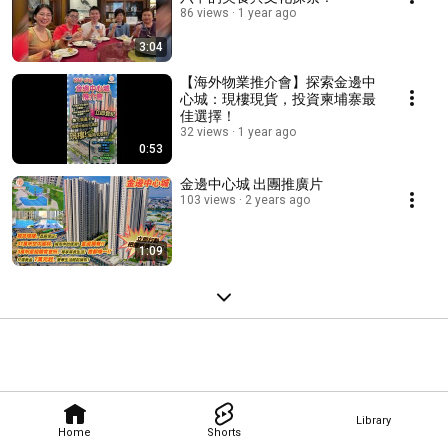
86 views
1 year ago
3:04
【海外物業推介會】探索金邊中
心城：現樓現貨，投資柬埔寨最
佳選擇！
32 views
1 year ago
0:53
金邊中心城 出團推廣片
103 views
2 years ago
1:09
Library
Home
Shorts