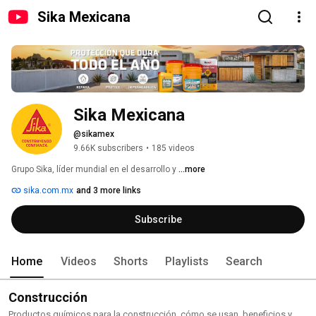
Sika Mexicana
Sika Mexicana
@sikamex
9.66K subscribers
•
185 videos
Grupo Sika, líder mundial en el desarrollo y 
...more
sika.com.mx
and 3 more links
Subscribe
Home
Videos
Shorts
Playlists
Search
Construcción
Productos químicos para la construcción, cómo se usan, beneficios y