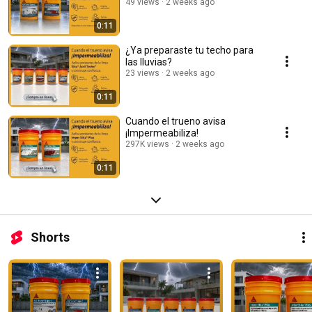
49 views
2 weeks ago
0:11
¿Ya preparaste tu techo para
las lluvias?
23 views
2 weeks ago
0:11
Cuando el trueno avisa
¡Impermeabiliza!
297K views
2 weeks ago
0:11
Shorts