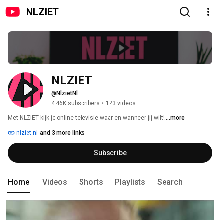
NLZIET
NLZIET
@NlzietNl
4.46K subscribers
•
123 videos
Met NLZIET kijk je online televisie waar en wanneer jij wilt! 
...more
nlziet.nl
and 3 more links
Subscribe
Home
Videos
Shorts
Playlists
Search