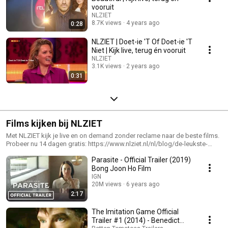
vooruit
NLZIET
8.7K views
4 years ago
0:28
NLZIET | Doet-ie 'T Of Doet-ie 'T
Niet | Kijk live, terug én vooruit
NLZIET
3.1K views
2 years ago
0:31
Films kijken bij NLZIET
Met NLZIET kijk je live en on demand zonder reclame naar de beste films.
Probeer nu 14 dagen gratis: https://www.nlziet.nl/nl/blog/de-leukste-
films-op-dit-moment/
Parasite - Official Trailer (2019)
Bong Joon Ho Film
IGN
20M views
6 years ago
2:17
The Imitation Game Official
Trailer #1 (2014) - Benedict