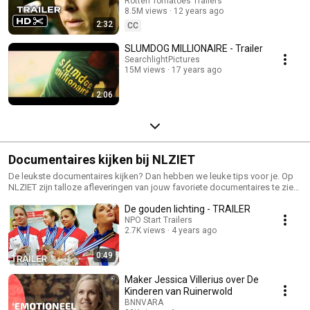
Cumberbatch Movie HD
Rotten Tomatoes Trailers
8.5M views
12 years ago
2:32
CC
SLUMDOG MILLIONAIRE - Trailer
SearchlightPictures
15M views
17 years ago
2:06
Documentaires kijken bij NLZIET
De leukste documentaires kijken? Dan hebben we leuke tips voor je. Op
NLZIET zijn talloze afleveringen van jouw favoriete documentaires te zien:
https://www.nlziet.nl/nl/blog/de-leukste-documentaires-op-dit-moment/
De gouden lichting - TRAILER
NPO Start Trailers
2.7K views
4 years ago
0:49
Maker Jessica Villerius over De
Kinderen van Ruinerwold
BNNVARA