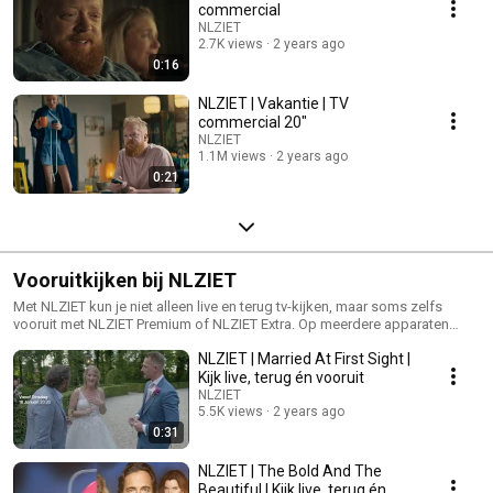
commercial
NLZIET
2.7K views
2 years ago
0:16
NLZIET | Vakantie | TV
commercial 20"
NLZIET
1.1M views
2 years ago
0:21
Vooruitkijken bij NLZIET
Met NLZIET kun je niet alleen live en terug tv-kijken, maar soms zelfs
vooruit met NLZIET Premium of NLZIET Extra. Op meerdere apparaten
tegelijk. Overal in de EU: https://www.nlziet.nl/nl/vooruitkijken/
NLZIET | Married At First Sight |
Kijk live, terug én vooruit
NLZIET
5.5K views
2 years ago
0:31
NLZIET | The Bold And The
Beautiful | Kijk live, terug én