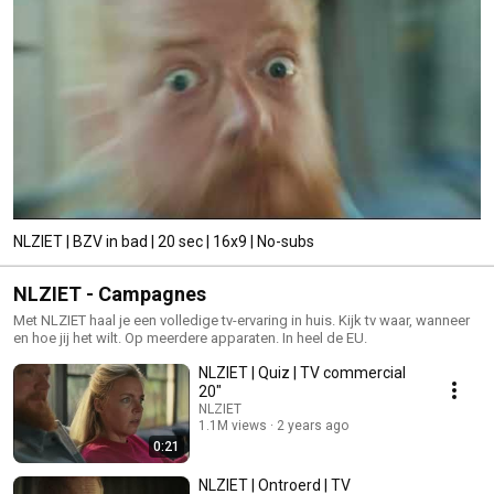
NLZIET | BZV in bad | 20 sec | 16x9 | No-subs
NLZIET - Campagnes
Met NLZIET haal je een volledige tv-ervaring in huis. Kijk tv waar, wanneer
en hoe jij het wilt. Op meerdere apparaten. In heel de EU.
NLZIET | Quiz | TV commercial
20"
NLZIET
1.1M views
2 years ago
0:21
NLZIET | Ontroerd | TV