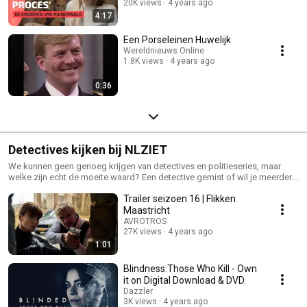
20K views
4 years ago
4:17
Een Porseleinen Huwelijk
Wereldnieuws Online
1.8K views
4 years ago
0:36
Detectives kijken bij NLZIET
We kunnen geen genoeg krijgen van detectives en politieseries, maar
welke zijn echt de moeite waard? Een detective gemist of wil je meerdere
afleveringen achter elkaar bingen? Probeer NLZIET 14 dagen gratis en kijk
Trailer seizoen 16 | Flikken
je favoriete detective serie. Probeer nu 14 dagen gratis:
https://www.nlziet.nl/nl/blog/top-10-beste-detectives-en-politieseries/
Maastricht
AVROTROS
27K views
4 years ago
1:01
Blindness:Those Who Kill - Own
it on Digital Download & DVD.
Dazzler
3K views
4 years ago