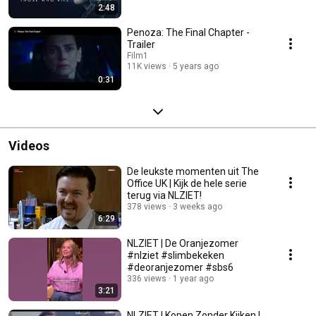
2:48
Penoza: The Final Chapter -
Trailer
Film1
11K views
5 years ago
0:31
Videos
De leukste momenten uit The
Office UK | Kijk de hele serie
terug via NLZIET!
378 views
3 weeks ago
6:29
NLZIET | De Oranjezomer
#nlziet #slimbekeken
#deoranjezomer #sbs6
336 views
1 year ago
3:21
NLZIET | Kopen Zonder Kijken |