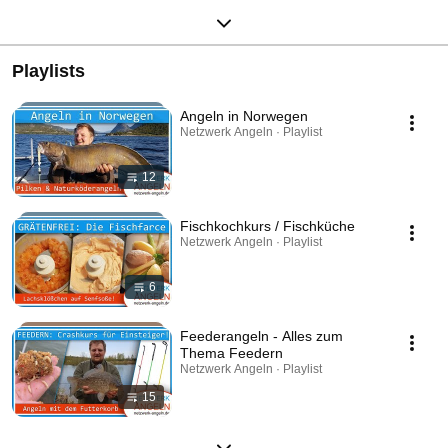
Playlists
Angeln in Norwegen
Netzwerk Angeln · Playlist
12
Fischkochkurs / Fischküche
Netzwerk Angeln · Playlist
6
Feederangeln - Alles zum
Thema Feedern
Netzwerk Angeln · Playlist
15