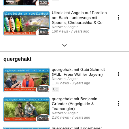
3:53
Ultraleicht Angeln auf Forellen
am Bach - unterwegs mit
Spoons, Cheburashka & Co.
Netzwerk Angeln
16K views
7 years ago
8:41
quergehakt
quergehakt mit Gabi Schmidt
(MdL, Freie Wähler Bayern)
Netzwerk Angeln
1.3K views
8 years ago
11:04
CC
quergehakt mit Benjamin
Gründer (Angelguide &
Teamangler)
Netzwerk Angeln
2.3K views
7 years ago
25:17
quergehakt mit Köderbauer