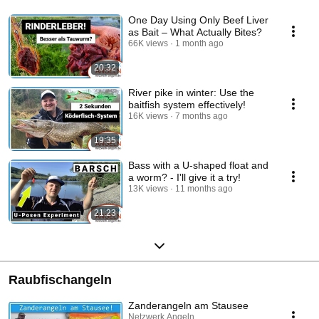
One Day Using Only Beef Liver
as Bait – What Actually Bites?
66K views
1 month ago
20:32
River pike in winter: Use the
baitfish system effectively!
16K views
7 months ago
19:35
Bass with a U-shaped float and
a worm? - I'll give it a try!
13K views
11 months ago
21:23
Raubfischangeln
Zanderangeln am Stausee
Netzwerk Angeln