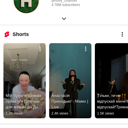
@novy_channel
4.78M subscribers
Shorts
Мій букет в рамках 
Анастасія 
Тільки, ти не 
проєкту «Троянди 
Приходько - Мамо | 
відпускай мене!
для мами» до Дня 
Live 
відпускай!Тримай
Матері💐 
#анастасіяприходьк
#анастасіяприх
1.2K views
2.4K views
1.5K views
#трояндидлямами 
о #мама #концерт 
о #тримай #live 
#деньматері
#live #живийзвук
#концерт