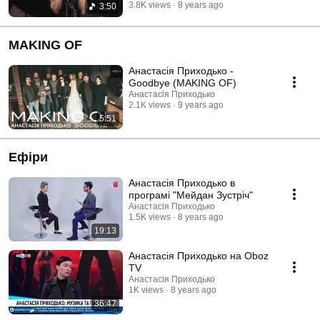
3.8K views
8 years ago
3:50
MAKING OF
Анастасія Приходько -
Goodbye (MAKING OF)
Анастасія Приходько
2.1K views
9 years ago
5:51
Ефіри
Анастасія Приходько в
програмі "Мейдан Зустріч"
Анастасія Приходько
1.5K views
8 years ago
19:13
Анастасія Приходько на Oboz
TV
Анастасія Приходько
1K views
8 years ago
36:47