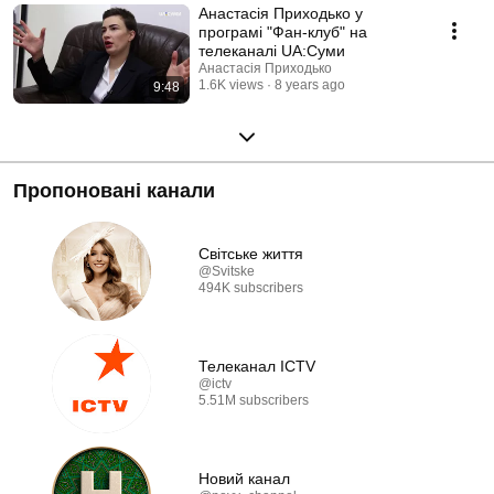
Анастасія Приходько у
програмі "Фан-клуб" на
телеканалі UA:Суми
Анастасія Приходько
1.6K views
8 years ago
9:48
Пропоновані канали
Світське життя
@Svitske
494K subscribers
Телеканал ICTV
@ictv
5.51M subscribers
Новий канал