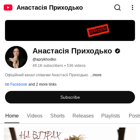
Анастасія Приходько
Анастасія Приходько
@aprykhodko
49.1K subscribers
•
536 videos
Офіційний канал співачки Анастасії Приходько. 
...more
Facebook
and 2 more links
Subscribe
Home
Videos
Shorts
Releases
Playlists
Post