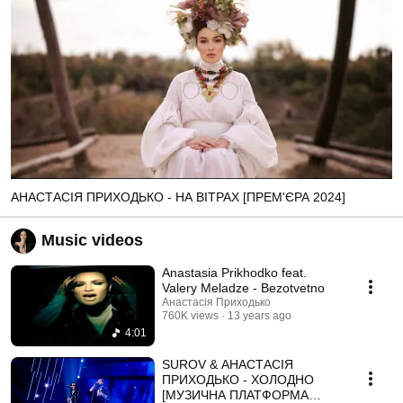
АНАСТАСІЯ ПРИХОДЬКО - НА ВІТРАХ [ПРЕМ'ЄРА 2024]
Music videos
Anastasia Prikhodko feat.
Valery Meladze - Bezotvetno
Анастасія Приходько
760K views
13 years ago
4:01
SUROV & АНАСТАСІЯ
ПРИХОДЬКО - ХОЛОДНО
[МУЗИЧНА ПЛАТФОРМА