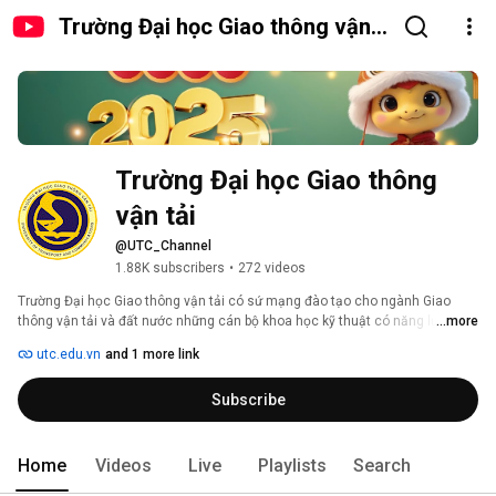
Trường Đại học Giao thông vận
tải
Trường Đại học Giao thông 
vận tải
@UTC_Channel
1.88K subscribers
•
272 videos
Trường Đại học Giao thông vận tải có sứ mạng đào tạo cho ngành Giao 
thông vận tải và đất nước những cán bộ khoa học kỹ thuật có năng lực và 
...more
lòng yêu nghề, có khả năng sáng tạo và tính nhân văn. Hoạt động đào tạo, 
utc.edu.vn
and 1 more link
nghiên cứu khoa học, chuyển giao công nghệ và các hoạt động khác của 
Nhà trường nhằm mang lại những lợi ích với chất lượng tốt nhất cho cộng 
Subscribe
đồng và xã hội. 
Home
Videos
Live
Playlists
Search