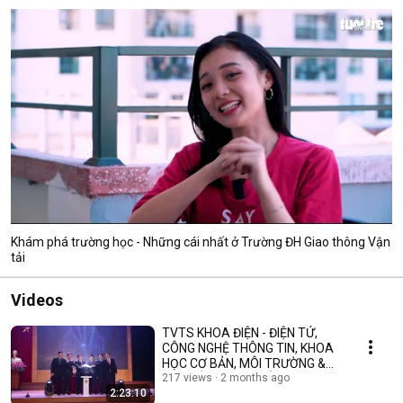
Khám phá trường học - Những cái nhất ở Trường ĐH Giao thông Vận
tải
Videos
TVTS KHOA ĐIỆN - ĐIỆN TỬ,
CÔNG NGHỆ THÔNG TIN, KHOA
HỌC CƠ BẢN, MÔI TRƯỜNG &
AN TOÀN GIAO THÔNG
217 views
2 months ago
2:23:10