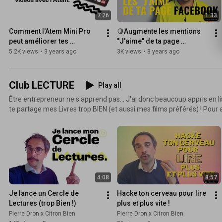
7:26
1:33
Comment l'Atem Mini Pro 
🍋Augmente les mentions 
peut améliorer tes 
"J'aime" de ta page 
enregistrements : Unboxing 
Facebook gratuitement !
5.2K views
•
3 years ago
3K views
•
8 years ago
et guide complet
Club LECTURE
Play all
Être entrepreneur ne s'apprend pas... J'ai donc beaucoup appris en lisant... Dans cette playlist, je
te partage mes Livres trop BIEN (et aussi mes films préférés) ! Pour apprendre en lisant, interagir
avec d'autres lecteurs et partager ses apprentissages ! Si tu veux apprendre et partager autour
de la lecture Business & Développement Personnel : Rejoins mon Cercle de Lecture :
https://coaching.citronbien.com/cercle-lecture
4:08
8:57
Je lance un Cercle de 
Hacke ton cerveau pour lire 
Lectures (trop Bien !)
plus et plus vite !
Pierre Dron x Citron Bien
Pierre Dron x Citron Bien