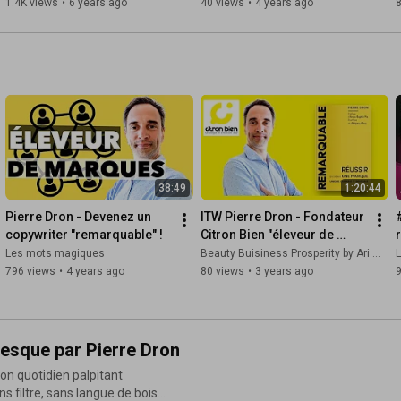
retrouver ta Liberté !
1.4K views
•
6 years ago
40 views
•
4 years ago
38:49
1:20:44
Pierre Dron - Devenez un 
ITW Pierre Dron - Fondateur 
copywriter "remarquable" !
Citron Bien "éleveur de 
marques" !
Les mots magiques
Beauty Buisiness Prosperity by Ari Massoudi
L
796 views
•
4 years ago
80 views
•
3 years ago
resque par Pierre Dron
on quotidien palpitant