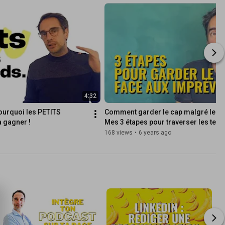
4:32
ourquoi les PETITS 
Comment garder le cap malgré les i
à gagner !
Mes 3 étapes pour traverser les tem
168 views
•
6 years ago