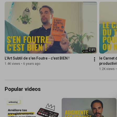
2:41
L'Art Subtil de s'en Foutre - c'est BIEN !
le Carnet 
productivit
1.4K views
•
6 years ago
1.2K views
•
Popular videos