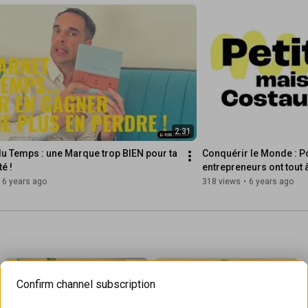
2:31
du Temps : une Marque trop BIEN pour ta 
Conquérir le Monde : P
é !
entrepreneurs ont tout 
6 years ago
318 views
•
6 years ago
Confirm channel subscription