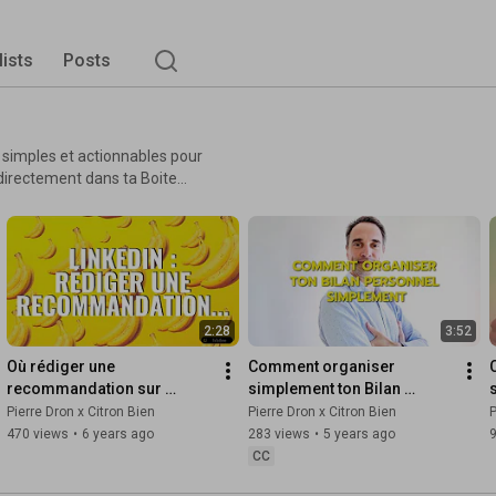
lists
Posts
2:28
3:52
Où rédiger une 
Comment organiser 
recommandation sur 
simplement ton Bilan 
LinkedIn ? un TuTo Bene 
personnel chaque mois 
(
Pierre Dron x Citron Bien
Pierre Dron x Citron Bien
P
pour ta Marque trop BIEN ! - 
avec un Carnet ou un BUJO | 
470 views
•
6 years ago
283 views
•
5 years ago
Citron Bien
Citron Bien
CC