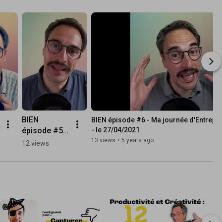
BIEN 
BIEN épisode #6 - Ma journée d'Entrepren
épisode #5 - 
- le 27/04/2021
Ma journée 
13 views
•
5 years ago
12 views
d'Entreprene
ur en 1' - le 
26/04/2021