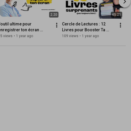
2:20
45:21
'outil ultime pour 
Cercle de Lectures : 12 
enregistrer ton écran 
Livres pour Booster Ta 
gratuitement et sans stress !
Productivité, Ta Créativité et 
65 views
•
1 year ago
109 views
•
1 year ago
Ton Bien-Être