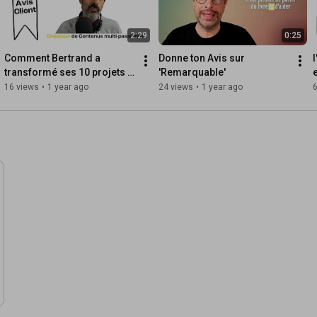
2:29
0:25
Comment Bertrand a 
Donne ton Avis sur 
l
transformé ses 10 projets 
'Remarquable'
en UNE seule marque 
16 views
•
1 year ago
24 views
•
1 year ago
puissante - Témoignage 
Client