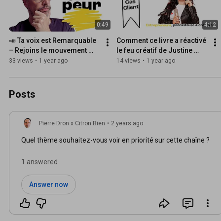
0:49
4:12
📣 Ta voix est Remarquable 
Comment ce livre a réactivé 
– Rejoins le mouvement 
le feu créatif de Justine 
autour du livre 
Arma 🔥 sur sa serviette de 
33 views
•
1 year ago
14 views
•
1 year ago
"Remarquable" | Pierre Dron
🏖️  - Témoignage
Posts
Pierre Dron x Citron Bien
•
2 years ago
Quel thème souhaitez-vous voir en priorité sur cette chaîne ?
1 answered
Answer now