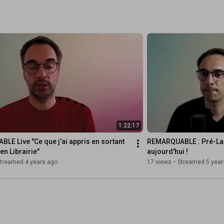
1:22:17
E Live "Ce que j'ai appris en sortant 
REMARQUABLE : Pré-Lan
en Librairie"
aujourd'hui !
treamed 4 years ago
17 views
•
Streamed 5 year