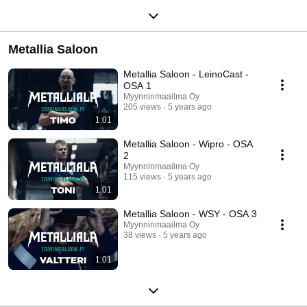
Metallia Saloon
Metallia Saloon - LeinoCast -
OSA 1
Myynninmaailma Oy
205 views
5 years ago
1:01
Metallia Saloon - Wipro - OSA
2
Myynninmaailma Oy
115 views
5 years ago
1:01
Metallia Saloon - WSY - OSA 3
Myynninmaailma Oy
38 views
5 years ago
1:01