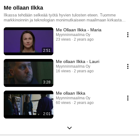
Me ollaan Ilkka
Ilkassa tehdään selkeää työtä hyvien tulosten eteen. Tuomme
markkinoinnin ja teknologian monimutkaiseen maailmaan kirkasta
näkemystä ja punnittuja ratkaisuja. Olemme asiakkaidemme kumppani
Me Ollaan Ilkka - Maria
aamukahvipöydistä markkinointistrategioihin. Olemme yleisön asialla,
pidämme yrittäjän puolta. Vastaamme tiedonjanoon, ruokimme
Myynninmaailma Oy
23 views
2 years ago
menestystä. Luomme merkityksiä, viritämme vuorovaikutusta,
tarjoamme näkökulmia. Uskomme tiedon ja viestinnän voimaan. Kun
näkemys on kirkas ja tarvittavat palaset selkeästi paikoillaan, niin tulosta
2:51
tulee. https://ilkka.com/me-ollaan-ilkka/
Me ollaan Ilkka - Lauri
Myynninmaailma Oy
16 views
2 years ago
3:28
Me ollaan Ilkka
Myynninmaailma Oy
60 views
2 years ago
2:01