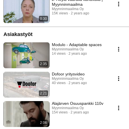
Myynninmaailma
Myynninmaailma Oy
15K views
2 years ago
0:30
Asiakastyöt
Modulo - Adaptable spaces
Myynninmaailma Oy
14 views
2 years ago
2:35
Dofoor yritysvideo
Myynninmaailma Oy
40 views
2 years ago
2:21
Alajärven Osuuspankki 110v
Myynninmaailma Oy
154 views
2 years ago
2:06