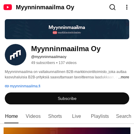
Myynninmaailma Oy
Myynninmaailma Oy
@myynninmaailmaoy
49 subscribers
•
137 videos
Myynninmaailma on valtakunnallinen B2B-markkinointitoimisto, joka auttaa 
kasvuhaluisia B2B-yrityksiä saavuttamaan tavoitteensa laadukkaan, osuvan 
...more
ja liiketoiminnan tavoitteista lähtöisin olevan markkinoinnin avulla 
myynninmaailma.fi
Subscribe
Home
Videos
Shorts
Live
Playlists
Search