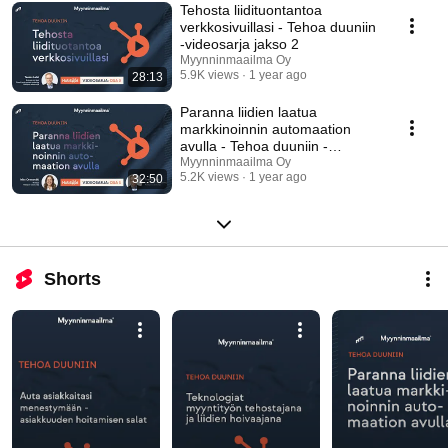
Tehosta liidituontantoa
verkkosivuillasi - Tehoa duuniin
-videosarja jakso 2
Myynninmaailma Oy
5.9K views
1 year ago
28:13
Paranna liidien laatua
markkinoinnin automaation
avulla - Tehoa duuniin -
videosarja jakso 3
Myynninmaailma Oy
5.2K views
1 year ago
32:50
Shorts