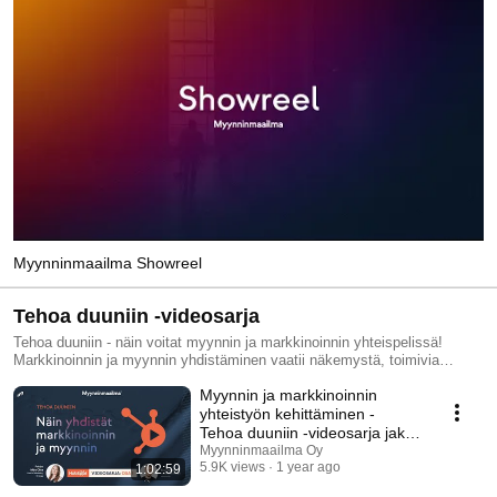
Myynninmaailma Showreel
Tehoa duuniin -videosarja
Tehoa duuniin - näin voitat myynnin ja markkinoinnin yhteispelissä!
Markkinoinnin ja myynnin yhdistäminen vaatii näkemystä, toimivia
käytänteitä ja oikeita työkaluja. Videosarjassamme sukelletaan suoraan
Myynnin ja markkinoinnin
syvään päätyyn – saat ratkaisuja yhteispelin haasteisiin sekä ison nipun
vinkkejä teknologian ja sen tarjoaman datan hyödyntämiseen. Ota
yhteistyön kehittäminen -
videosarjamme haltuun ja opit kaiken tarvittavan laadukkaista liideistä,
Tehoa duuniin -videosarja jakso
niiden kiinni nappaamisesta ja nurturoinnista. Asiantuntijamme
1
Myynninmaailma Oy
johdattavat sinut viisiosaisessa videosarjassamme liidituotannon salojen
5.9K views
1 year ago
1:02:59
läpi kohti modernin myynnin johtamista.