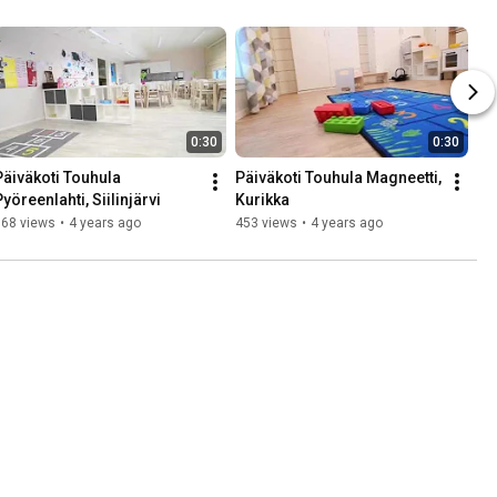
0:30
0:30
Päiväkoti Touhula 
Päiväkoti Touhula Magneetti, 
Pyöreenlahti, Siilinjärvi
Kurikka
768 views
•
4 years ago
453 views
•
4 years ago