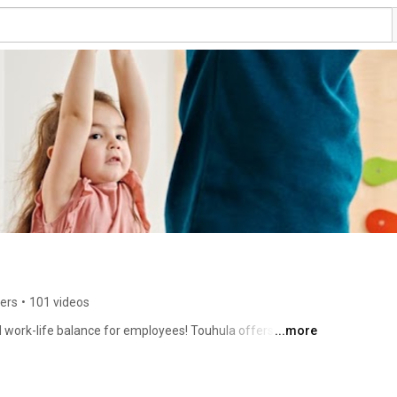
bers
•
101 videos
 work-life balance for employees! Touhula offers high-
...more
113 daycare centres in Finland. 🤸🏻‍♀️🇬🇧🎨🕵🏻‍♂️🌿👩🏼‍🔬 