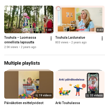
1:09
0:43
Touhula – Luomassa 
Touhula Laidunalue
onnellista lapsuutta
803 views
•
2 years ago
2.5K views
•
2 years ago
Multiple playlists
19 videos
33 videos
Päiväkotien esittelyvideot
Arki Touhulassa