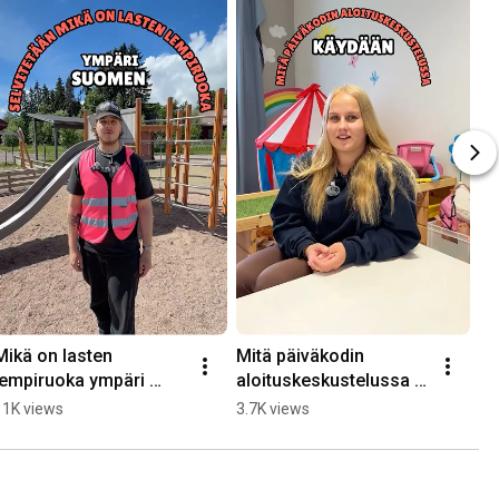
Mikä on lasten 
Mitä päiväkodin 
lempiruoka ympäri 
aloituskeskustelussa 
Suomen?
käydään?
11K views
3.7K views