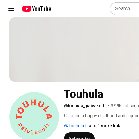
Touhula
@touhula_paivakodit
•
3.99K subscri
Creating a happy childhood and a good
quality early childhood education across 
touhula.fi
and 1 more link
#touhula 
Subscribe