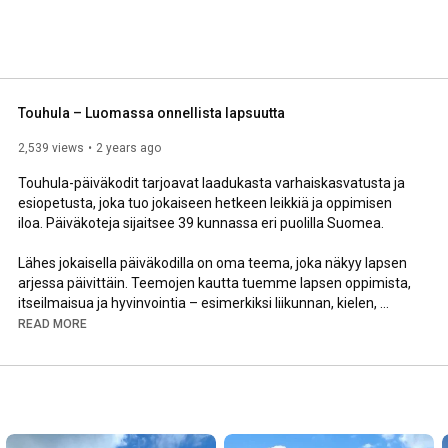
Touhula – Luomassa onnellista lapsuutta
2,539 views
2 years ago
Touhula-päiväkodit tarjoavat laadukasta varhaiskasvatusta ja 
esiopetusta, joka tuo jokaiseen hetkeen leikkiä ja oppimisen 
iloa. Päiväkoteja sijaitsee 39 kunnassa eri puolilla Suomea. 

Lähes jokaisella päiväkodilla on oma teema, joka näkyy lapsen 
arjessa päivittäin. Teemojen kautta tuemme lapsen oppimista, 
itseilmaisua ja hyvinvointia – esimerkiksi liikunnan, kielen, 
taiteen, seikkailun, tieteen tai luonnon avulla.

READ MORE
Laadukas päiväkoti on perheelle arjen tukikohta. Lapselle se 
tarjoaa ikioman paikan, jossa arki rakentuu tutuista rutiineista, 
ystävistä ja uusista oivalluksista. Touhulan päiväkodeissa 
huomioimme jokaisen lapsen yksilölliset tarpeet ja luomme 
jokaiseen päivään oppimisen iloa selkeän päivärytmin ja 