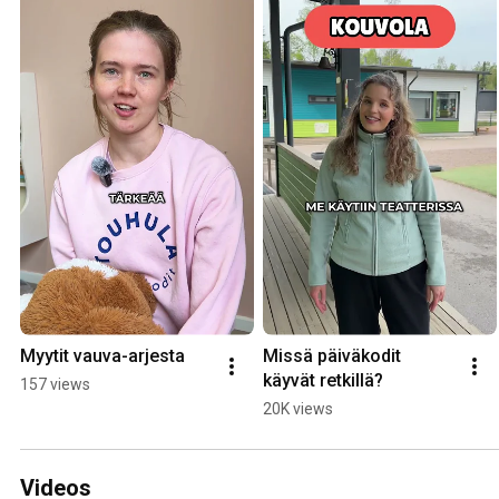
Myytit vauva-arjesta
Missä päiväkodit 
käyvät retkillä?
157 views
20K views
Videos