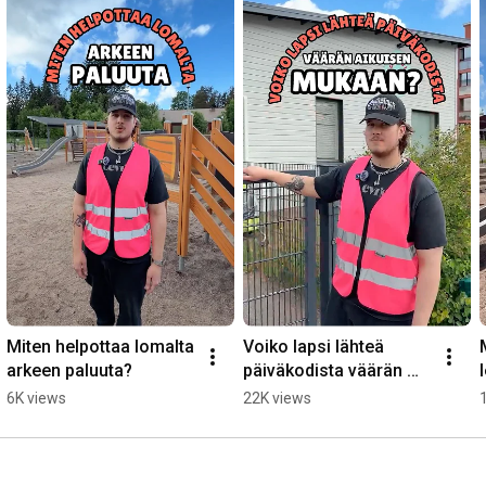
turvallisen arjen rakenteen kautta.

Tutustu Touhulaan ja löydä lähin päiväkotisi: 
https://touhula.fi/
Miten helpottaa lomalta 
Voiko lapsi lähteä 
arkeen paluuta?
päiväkodista väärän 
aikuisen mukaan?
6K views
22K views