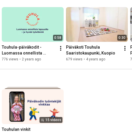
0:58
0:30
Touhula-päiväkodit - 
Päiväkoti Touhula 
Luomassa onnellista 
Saaristokaupunki, Kuopio
lapsuutta ja hyvää 
776 views
•
2 years ago
679 views
•
4 years ago
työelämää
15 videos
Touhulan vinkit