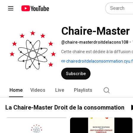
Chaire-Master 
@chaire-masterdroitdelacons108
•
Cette chaîne est dédiée à la diffusion 
abritée par CY Fondation de CY Cergy P
chairedroitdelaconsommation.cyu.f
Subscribe
Home
Videos
Live
Playlists
La Chaire-Master Droit de la consommation