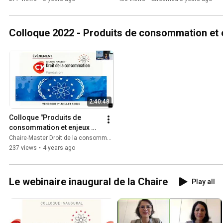
Colloque 2022 - Produits de consommation et
2:40:48
Colloque "Produits de 
consommation et enjeux 
européens"
Chaire-Master Droit de la consommation
237 views
•
4 years ago
Le webinaire inaugural de la Chaire
Play all