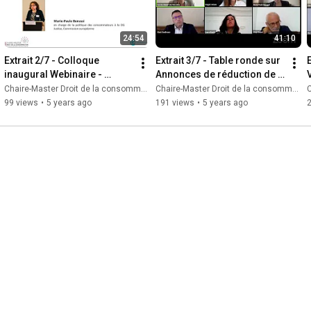
24:54
41:10
Extrait 2/7 - Colloque 
Extrait 3/7 - Table ronde sur 
E
inaugural Webinaire - 
Annonces de réduction de 
V
Enjeux directive 2019/2161
prix - Colloque inaugural 
Chaire-Master Droit de la consommation
Chaire-Master Droit de la consommation
C
Webinaire
99 views
•
5 years ago
191 views
•
5 years ago