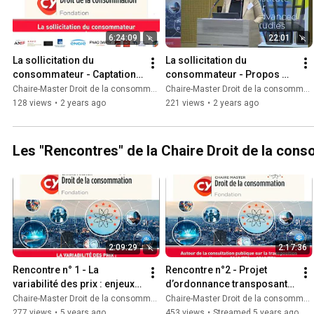
6:24:09
22:01
La sollicitation du 
La sollicitation du 
consommateur - Captation 
consommateur - Propos 
intégrale
introductifs
Chaire-Master Droit de la consommation
Chaire-Master Droit de la consommation
128 views
•
2 years ago
221 views
•
2 years ago
Les "Rencontres" de la Chaire Droit de la con
2:09:29
2:17:36
Rencontre n° 1 - La 
Rencontre n°2 - Projet 
variabilité des prix : enjeux 
d’ordonnance transposant 
juridiques et stratégiques
la directive 2019/771 
Chaire-Master Droit de la consommation
Chaire-Master Droit de la consommation
relative au contrat de vente
277 views
•
5 years ago
453 views
•
Streamed 5 years ago