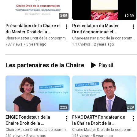
3:55
12:39
Présentation de la Chaire et 
Présentation du Master 
du Master Droit de la 
Droit économique et 
consommation
pratiques commerciales 
Chaire-Master Droit de la consommation
Chaire-Master Droit de la consommation
(Master DEPC)
787 views
•
5 years ago
1.1K views
•
2 years ago
Les partenaires de la Chaire
Play all
2:22
2:29
ENGIE Fondateur de la 
FNAC DARTY Fondateur de 
Chaire Droit de la 
la Chaire Droit de la 
consommation
consommation
Chaire-Master Droit de la consommation
Chaire-Master Droit de la consommation
261 views
•
5 years ago
198 views
•
5 years ago