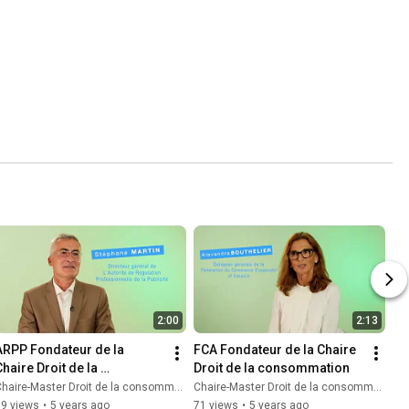
2:00
2:13
ARPP Fondateur de la 
FCA Fondateur de la Chaire 
haire Droit de la 
Droit de la consommation
consommation
haire-Master Droit de la consommation
Chaire-Master Droit de la consommation
89 views
•
5 years ago
71 views
•
5 years ago