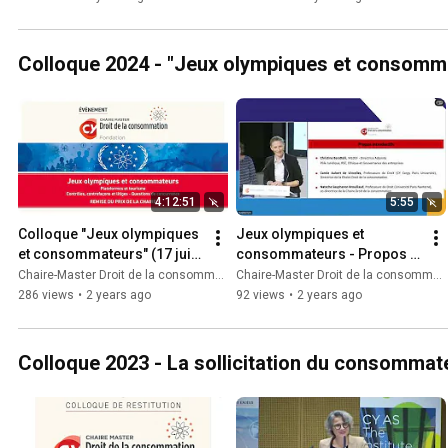
Colloque 2024 - "Jeux olympiques et consomm
4:12:51
5:55
Colloque "Jeux olympiques 
Jeux olympiques et 
et consommateurs" (17 juin 
consommateurs - Propos 
2024) - Captation intégrale
introductifs
Chaire-Master Droit de la consommation
Chaire-Master Droit de la consommation
286 views
•
2 years ago
92 views
•
2 years ago
Colloque 2023 - La sollicitation du consommat