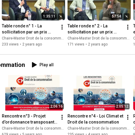
1:35:11
57:54
Table ronde n° 1 - La 
Table ronde n° 2 - La 
T
sollicitation par un prix 
sollicitation par un prix 
réduit : les annonces de 
élevé : les règles de 
s
Chaire-Master Droit de la consommation
Chaire-Master Droit de la consommation
C
réduction du prix
concurrence
233 views
•
2 years ago
171 views
•
2 years ago
1
sommation
Play all
2:06:16
2:05:12
Rencontre n°3 - Projet 
Rencontre n°4 - Loi Climat et 
d’ordonnance transposant 
Droit de la consommation
c
la dir. 2019/770 (contenu et 
Chaire-Master Droit de la consommation
Chaire-Master Droit de la consommation
C
service  numériques)
629 views
•
5 years ago
235 views
•
4 years ago