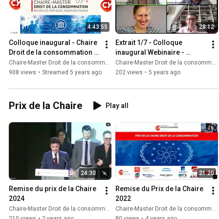
4:43:55
28:12
Colloque inaugural - Chaire 
Extrait 1/7 - Colloque 
Droit de la consommation - 
inaugural Webinaire - 
Webinaire intégral
Présentation de la Chaire
Chaire-Master Droit de la consommation
Chaire-Master Droit de la consommation
908 views
•
Streamed 5 years ago
202 views
•
5 years ago
Prix de la Chaire
Play all
24:30
21:20
Remise du prix de la Chaire 
Remise du Prix de la Chaire 
2024
2022
Chaire-Master Droit de la consommation
Chaire-Master Droit de la consommation
210 views
•
2 years ago
80 views
•
4 years ago