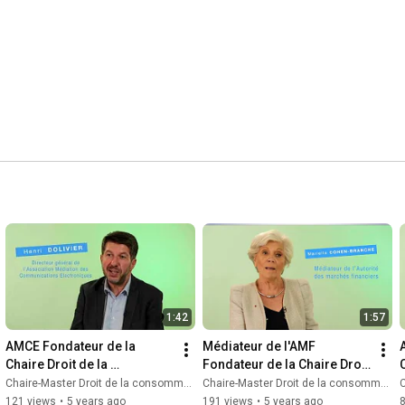
1:42
1:57
AMCE Fondateur de la 
Médiateur de l'AMF 
Chaire Droit de la 
Fondateur de la Chaire Droit 
C
consommation
de la consommation
Chaire-Master Droit de la consommation
Chaire-Master Droit de la consommation
C
121 views
•
5 years ago
191 views
•
5 years ago