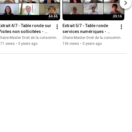
44:46
39:16
xtrait 4/7 - Table ronde sur  
Extrait 5/7 - Table ronde 
isites non sollicitées - 
services numériques - 
Colloque inaugural 
Colloque inaugural 
haire-Master Droit de la consommation
Chaire-Master Droit de la consommation
Webinaire
Webinaire
271 views
•
5 years ago
136 views
•
5 years ago