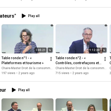
ateurs"
Play all
1:05:21
1:12:39
Table ronde n°1 - « 
Table ronde n°2 - « 
Plateformes et tourisme »
Contrôles, contrefaçons et 
litiges »
Chaire-Master Droit de la consommation
Chaire-Master Droit de la consommation
C
197 views
•
2 years ago
715 views
•
2 years ago
eur
Play all