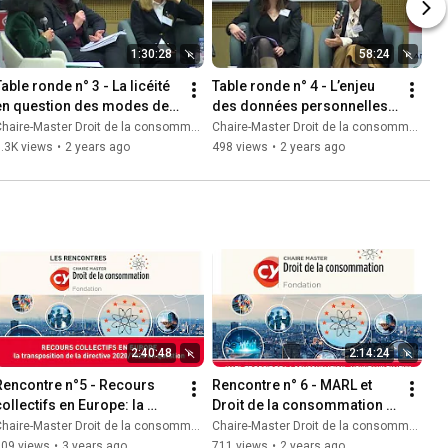
1:30:28
58:24
able ronde n° 3 - La licéité 
Table ronde n° 4 - L’enjeu 
en question des modes de 
des données personnelles 
ollicitation
dans les modes de 
haire-Master Droit de la consommation
Chaire-Master Droit de la consommation
sollicitation
.3K views
•
2 years ago
498 views
•
2 years ago
2:40:48
2:14:24
Rencontre n°5 - Recours 
Rencontre n° 6 - MARL et 
ollectifs en Europe: la 
Droit de la consommation : 
transposition de la directive 
nouveaux enjeux
haire-Master Droit de la consommation
Chaire-Master Droit de la consommation
2020/1828 en question
609 views
•
3 years ago
711 views
•
2 years ago