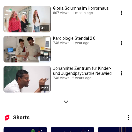
Gloria Golumna im Horrorhaus
807 views
1 month ago
3:11
Kardiologie Stendal 2 0
748 views
1 year ago
1:12
Johanniter Zentrum für Kinder-
und Jugendpsychatrie Neuwied
746 views
2 years ago
2:27
Shorts