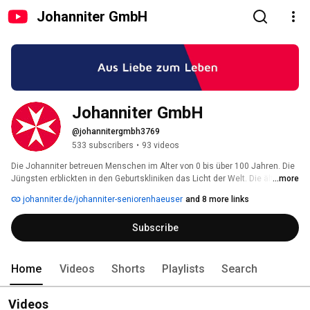
Johanniter GmbH
Johanniter GmbH
@johannitergmbh3769
533 subscribers
•
93 videos
Die Johanniter betreuen Menschen im Alter von 0 bis über 100 Jahren. Die 
Jüngsten erblickten in den Geburtskliniken das Licht der Welt. Die älteste 
...more
Bewohnerin lebt in einem der Johanniter-Seniorenhäuser. 
johanniter.de/johanniter-seniorenhaeuser
and 8 more links
Subscribe
Home
Videos
Shorts
Playlists
Search
Videos