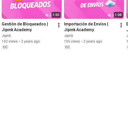
1:50
1:08
Gestión de Bloqueados | 
Importación de Envíos | 
Jipink Academy
Jipink Academy
Jipink
Jipink
J
102 views
•
2 years ago
155 views
•
2 years ago
CC
CC