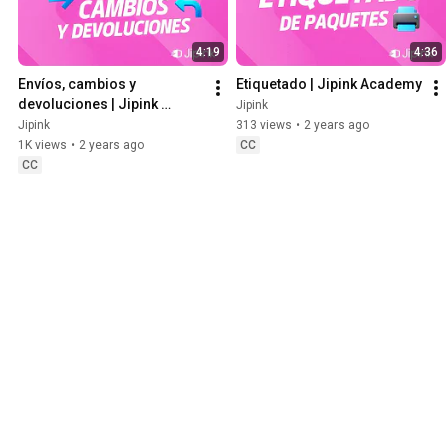
4:19
4:36
Envíos, cambios y 
Etiquetado | Jipink Academy
devoluciones | Jipink 
Jipink
Academy
Jipink
313 views
•
2 years ago
1K views
•
2 years ago
CC
CC