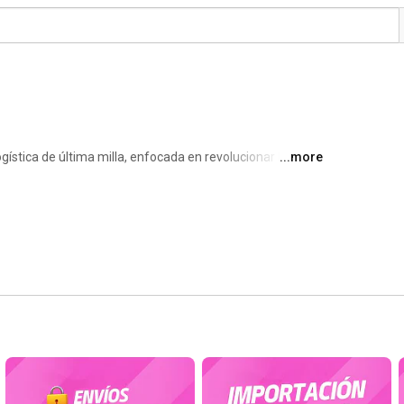
stica de última milla, enfocada en revolucionar la 
...more
Con foco en la velocidad y calidad del servicio, Jipink 
as de eCommerce sean más fáciles, rápidas y 
e la última milla y descubrí por qué somos la mejor opción 