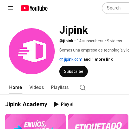
Jipink
@jipink
•
14 subscribers
•
9 videos
Somos una empresa de tecnología y logí
forma en que se entregan tus paquetes. 
jipink.com
and 1 more link
fue diseñada para hacer que tus vent
satisfactorias. ¡Unite a la revolución d
Subscribe
para tus ventas online! 
Home
Videos
Playlists
Jipink Academy
Play all