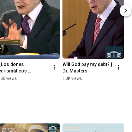
¿Los dones 
Will God pay my debt? | 
carismáticos 
Dr. Masters
contradicen la Biblia? | 
450 views
1.3K views
Dr. Masters