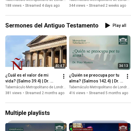
188 views
•
Streamed 4 days ago
344 views
•
Streamed 2 weeks ago
Sermones del Antiguo Testamento
Play all
40:47
34:13
¿Cuál es el valor de mi 
¿Quién se preocupa por tu 
vida? (Salmo 39.4) | Dr. 
alma? (Salmos 142.4) | Dr. 
Peter Masters
Peter Masters
Tabernáculo Metropolitano de Londres
Tabernáculo Metropolitano de Londres
381 views
•
Streamed 2 months ago
416 views
•
Streamed 5 months ago
Multiple playlists