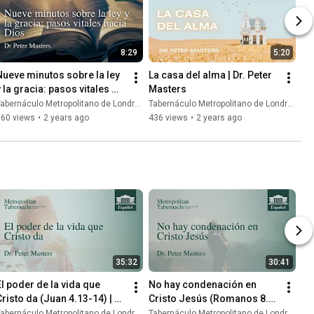
8:29
5:20
Nueve minutos sobre la ley 
La casa del alma | Dr. Peter 
 la gracia: pasos vitales 
Masters
acia Dios | Dr. Peter 
abernáculo Metropolitano de Londres
Tabernáculo Metropolitano de Londres
Masters
360 views
•
2 years ago
436 views
•
2 years ago
35:32
30:41
El poder de la vida que 
No hay condenación en 
Cristo da (Juan 4.13-14) | 
Cristo Jesús (Romanos 8.1) 
Dr. Peter Masters
| Dr. Peter Masters
abernáculo Metropolitano de Londres
Tabernáculo Metropolitano de Londres