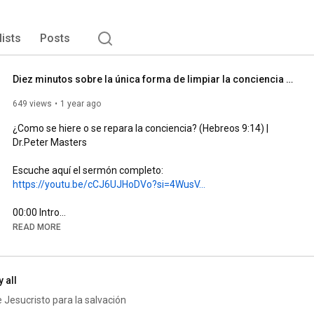
lists
Posts
Diez minutos sobre la única forma de limpiar la conciencia | Dr. Peter Masters
649 views
1 year ago
¿Como se hiere o se repara la conciencia? (Hebreos 
9:14
) | 
Dr.Peter Masters

https://youtu.be/cCJ6UJHoDVo?si=4WusV...
00:00
00:05
 El conocimiento del bien y del mal está escrito en nuestro 
READ MORE
01:36
04:28
y all
05:16
08:19
 Nada tranquiliza la conciencia excepto la confianza en la 
 Jesucristo para la salvación
sangre derramada de Cristo
