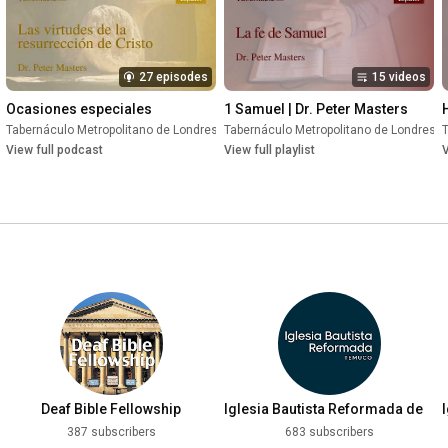
27 episodes
15 videos
Ocasiones especiales
1 Samuel | Dr. Peter Masters
Tabernáculo Metropolitano de Londres
•
Tabernáculo Metropolitano de Londres
Podcast
•
T
•
View full podcast
Podcast
View full playlist
V
Deaf Bible Fellowship
Iglesia Bautista Reformada de
Temuco
387 subscribers
683 subscribers