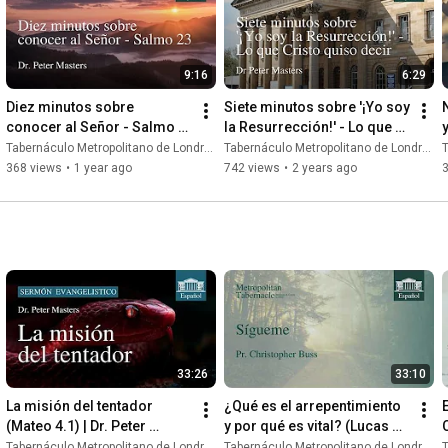
9:16
6:29
Diez minutos sobre 
Siete minutos sobre '¡Yo soy 
conocer al Señor - Salmo 
la Resurrección!' - Lo que 
y
23 | Dr. Peter Masters
Cristo quiso decir
h
Tabernáculo Metropolitano de Londres
Tabernáculo Metropolitano de Londres
T
368 views
•
1 year ago
742 views
•
2 years ago
33:26
33:10
La misión del tentador 
¿Qué es el arrepentimiento 
(Mateo 4.1) | Dr. Peter 
y por qué es vital? (Lucas 
Masters
15.7) | Dr Peter Masters
Tabernáculo Metropolitano de Londres
Tabernáculo Metropolitano de Londres
T