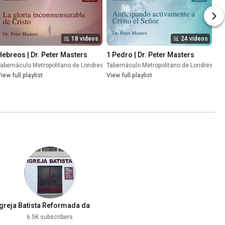
18 videos
24 videos
Hebreos | Dr. Peter Masters
1 Pedro | Dr. Peter Masters
abernáculo Metropolitano de Londres
Playlist
•
Tabernáculo Metropolitano de Londres
Playlist
•
Pl
iew full playlist
View full playlist
Igreja Batista Reformada da
Palavra
6.5K subscribers