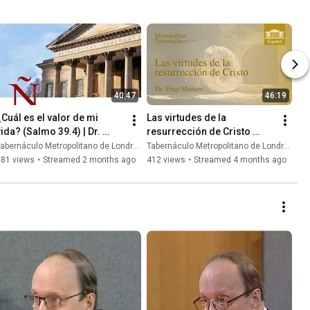
40:47
46:19
¿Cuál es el valor de mi 
Las virtudes de la 
vida? (Salmo 39.4) | Dr. 
resurrección de Cristo 
Peter Masters
(Juan 20.11) | Dr. Peter 
abernáculo Metropolitano de Londres
Tabernáculo Metropolitano de Londres
Masters
381 views
•
Streamed 2 months ago
412 views
•
Streamed 4 months ago