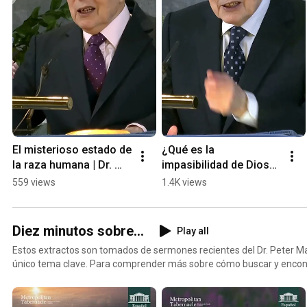
El misterioso estado de 
¿Qué es la 
la raza humana | Dr. 
impasibilidad de Dios? | 
Peter Masters
Dr. Peter Masters
559 views
1.4K views
Diez minutos sobre...
Play all
Estos extractos son tomados de sermones recientes del Dr. Peter Ma
único tema clave. Para comprender más sobre cómo buscar y encontra
enlace del sermón completo en el cuadro de descripción.