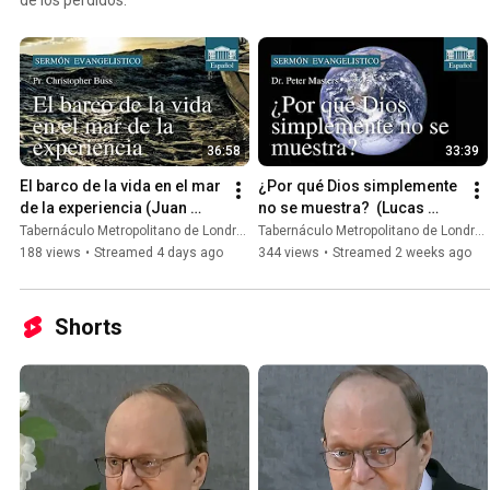
36:58
33:39
El barco de la vida en el mar 
¿Por qué Dios simplemente 
de la experiencia (Juan 
no se muestra?  (Lucas 
6.20-21) | Pr. Chris Buss
7.19) | Dr. Peter Masters
Tabernáculo Metropolitano de Londres
Tabernáculo Metropolitano de Londres
188 views
•
Streamed 4 days ago
344 views
•
Streamed 2 weeks ago
Shorts