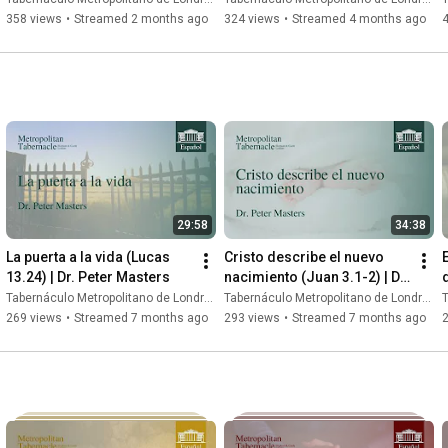
358 views
•
Streamed 2 months ago
324 views
•
Streamed 4 months ago
29:58
34:38
La puerta a la vida (Lucas 
Cristo describe el nuevo 
13.24) | Dr. Peter Masters
nacimiento (Juan 3.1-2) | Dr. 
d
Peter Masters
Tabernáculo Metropolitano de Londres
Tabernáculo Metropolitano de Londres
T
269 views
•
Streamed 7 months ago
293 views
•
Streamed 7 months ago