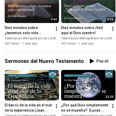
9:44
9:58
Diez minutos sobre 
Diez minutos sobre ¡Ved 
¿tenemos solo vida 
aquí al Dios vuestro!
terrenal? | Dr. Peter Masters
Tabernáculo Metropolitano de Londres
Tabernáculo Metropolitano de Londres
425 views
•
1 year ago
470 views
•
1 year ago
Sermones del Nuevo Testamento
Play all
36:58
33:39
El barco de la vida en el mar 
¿Por qué Dios simplemente 
de la experiencia (Juan 
no se muestra?  (Lucas 
6.20-21) | Pr. Chris Buss
7.19) | Dr. Peter Masters
Tabernáculo Metropolitano de Londres
Tabernáculo Metropolitano de Londres