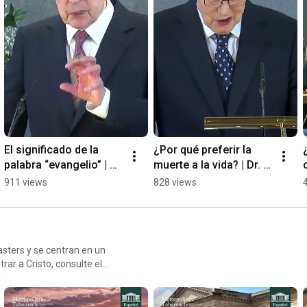
Apple devices: 
https://apps.apple.com/gb/app/metropo..
.

Android devices: 
https://play.google.com/store/apps/de..
.
El significado de la 
¿Por qué preferir la 
palabra “evangelio” | Dr. 
muerte a la vida? | Dr. 
Masters
Masters
911 views
828 views
sters y se centran en un
r a Cristo, consulte el