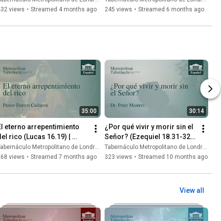
432 views
•
Streamed 4 months ago
245 views
•
Streamed 6 months ago
35:00
30:14
El eterno arrepentimiento 
¿Por qué vivir y morir sin el 
el rico (Lucas 16.19) | 
Señor? (Ezequiel 18.31-32) | 
Pastor Darren Cadapen
Dr. Peter Masters
abernáculo Metropolitano de Londres
Tabernáculo Metropolitano de Londres
268 views
•
Streamed 7 months ago
323 views
•
Streamed 10 months ago
View all