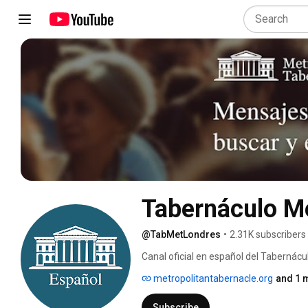
Tabernáculo Me
@TabMetLondres
•
2.31K subscribers
Canal oficial en español del Tabernácu
metropolitantabernacle.org
and 1 
Subscribe