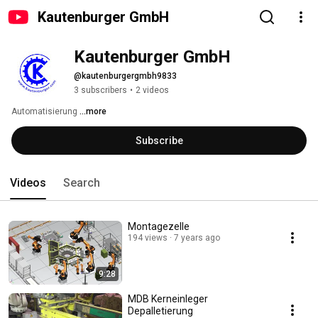
Kautenburger GmbH
Kautenburger GmbH
@kautenburgergmbh9833
3 subscribers
•
2 videos
Automatisierung 
...more
Subscribe
Videos
Search
Montagezelle
194 views
7 years ago
9:28
MDB Kerneinleger
Depalletierung