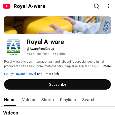
Royal A-ware
Royal A-ware
@AwareFoodGroup
413 subscribers
•
46 videos
Royal A-ware is een internationaal familiebedrijf gespecialiseerd in het 
produceren van kaas, room, melkpoeders, dagverse zuivel en tapas. Onder 
...more
de naam AB Texel is het bedrijf marktleider in transport van agrarische 
royal-aware.com/nl
and 1 more link
producten in West-Europa. Er werken ruim 5.300 medewerkers op 
verschillende vestigingen verspreid over Europa en daarbuiten. Meer 
Subscribe
informatie via www.royal-aware.com. 
Home
Videos
Shorts
Playlists
Search
Videos