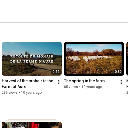
0:52
0:30
Harvest of the mohair in the 
The spring in the farm
Farm of Auré
85 views
•
10 years ago
239 views
•
10 years ago
2