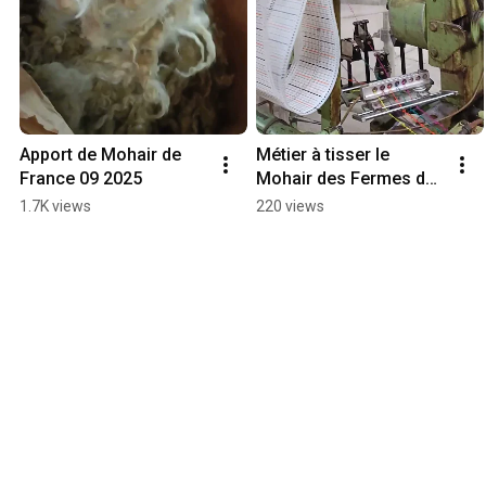
Apport de Mohair de 
Métier à tisser le 
France 09 2025
Mohair des Fermes de 
france en activité
1.7K views
220 views