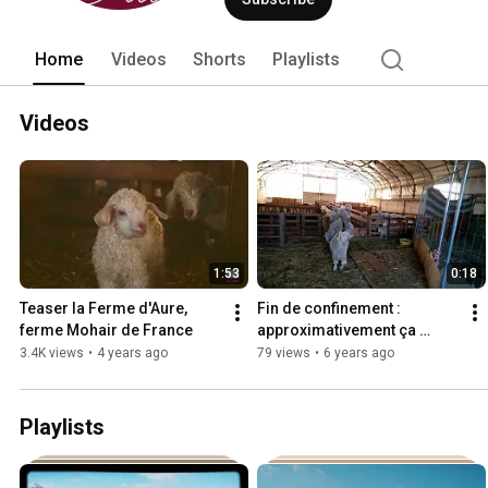
Home
Videos
Shorts
Playlists
Videos
1:53
0:18
Teaser la Ferme d'Aure, 
Fin de confinement : 
ferme Mohair de France
approximativement ça 
devrait donner ça 😂
3.4K views
•
4 years ago
79 views
•
6 years ago
Playlists