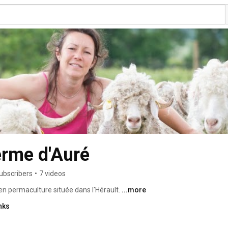
erme d'Auré
ubscribers
•
7 videos
n permaculture située dans l'Hérault. 
...more
nks