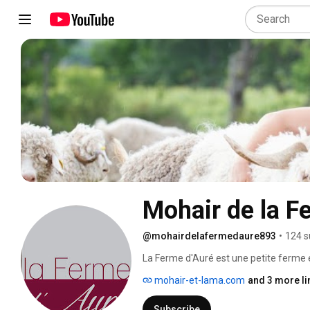
Mohair de la F
@mohairdelafermedaure893
•
124 s
La Ferme d'Auré est une petite ferme e
mohair-et-lama.com
and 3 more li
Subscribe