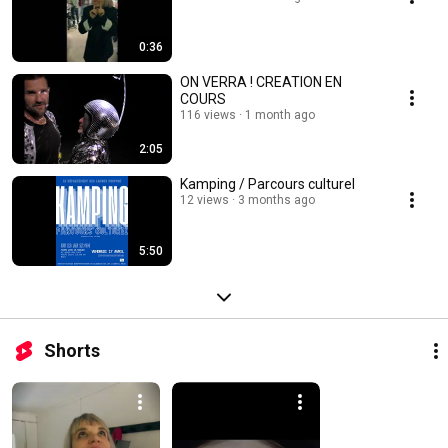
0:36
ON VERRA ! CREATION EN
COURS
116 views
1 month ago
2:05
Kamping / Parcours culturel
12 views
3 months ago
5:50
Shorts