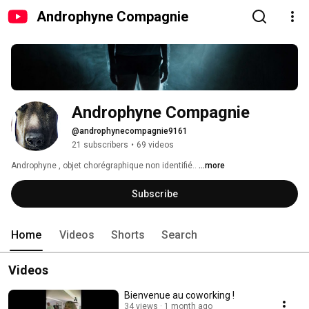
Androphyne Compagnie
Androphyne Compagnie
@androphynecompagnie9161
21 subscribers
•
69 videos
Androphyne , objet chorégraphique non identifié.. 
...more
Subscribe
Home
Videos
Shorts
Search
Videos
Bienvenue au coworking !
34 views
1 month ago