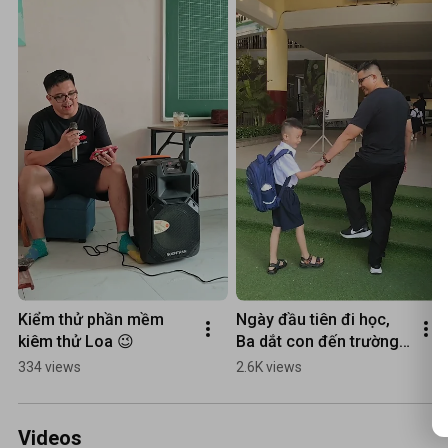
Kiểm thử phần mềm 
Ngày đầu tiên đi học, 
kiêm thử Loa 😉
Ba dắt con đến trường, 
Con vừa đi vừa tám 😉
334 views
2.6K views
Videos