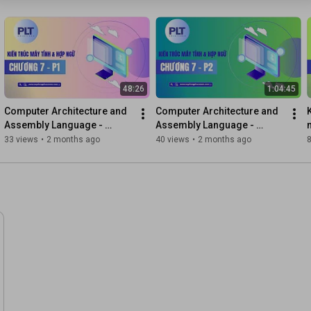
48:26
1:04:45
Computer Architecture and 
Computer Architecture and 
Assembly Language - 
Assembly Language - 
Chapter 7: Assembly 
Chapter 7: Assembly 
33 views
•
2 months ago
40 views
•
2 months ago
Instructions (Part 1)
Instruction Sets (Part 2)