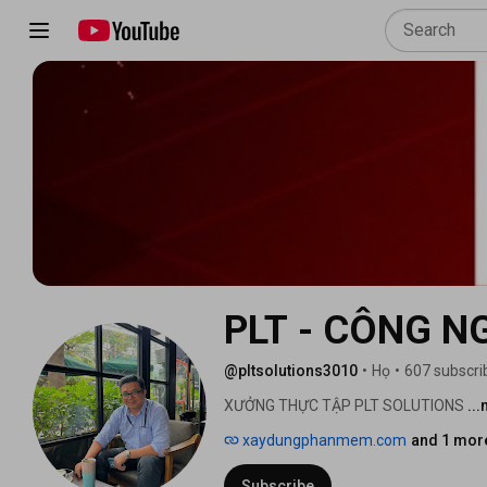
PLT - CÔNG NG
@pltsolutions3010
•
Họ
•
607 subscri
XƯỞNG THỰC TẬP PLT SOLUTIONS 
..
xaydungphanmem.com
and 1 more
Subscribe