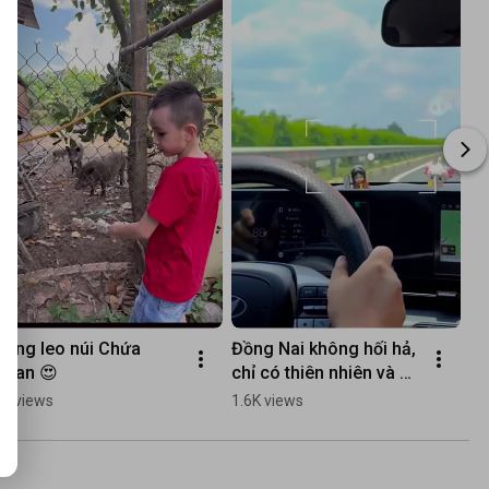
Cùng leo núi Chứa 
Đồng Nai không hối hả, 
Chan 😍
chỉ có thiên nhiên và 
bình yên.
2K views
1.6K views