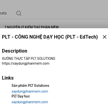
osts
7 NGUYÊN LÝ KIỂM THỬ PHẦN MỀM
PLT - CÔNG NGHỆ DẠY HỌC (PLT - EdTech)
2,060 views
3 years ago
https://pltpro.net
Description
https://xaydungphanmem.com
XƯỞNG THỰC TẬP PLT SOLUTIONS

https://dayhoc.pltpro.net
https://xaydungphanmem.com

https://www.facebook.com/PLTSolutions
Links
Sản phẩm PLT Solutions
xaydungphanmem.com
PLT Dạy học
xaydungphanmem.com