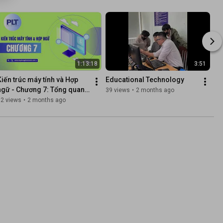
1:13:18
3:51
Kiến trúc máy tính và Hợp 
Educational Technology
ngữ - Chương 7: Tổng quan 
39 views
•
2 months ago
về các tập lệnh Assembly
82 views
•
2 months ago