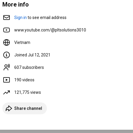
More info
Sign in
 to see email address
www.youtube.com/@pltsolutions3010
Vietnam
Joined Jul 12, 2021
607 subscribers
190 videos
121,775 views
PLT - Thứ 7 đầy năng 
Hệ thống nhúng - Bài 
lượng 😉
giảng Led Trái Tim 🥰
Share channel
352 views
293 views