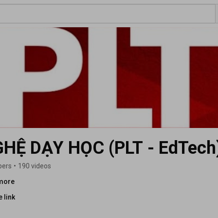
HỆ DẠY HỌC (PLT - EdTech
bers
•
190 videos
.more
 link