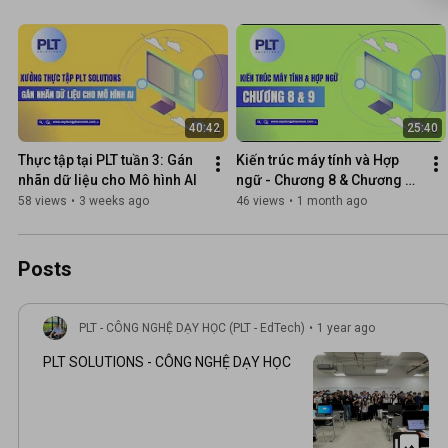
40:42
25:40
Thực tập tại PLT tuần 3: Gán 
Kiến trúc máy tính và Hợp 
nhãn dữ liệu cho Mô hình AI
ngữ - Chương 8 & Chương 9: 
Macro - Procedure - 
58 views
•
3 weeks ago
46 views
•
1 month ago
System Services
Posts
PLT - CÔNG NGHỆ DẠY HỌC (PLT - EdTech)
•
1 year ago
PLT SOLUTIONS - CÔNG NGHỆ DẠY HỌC