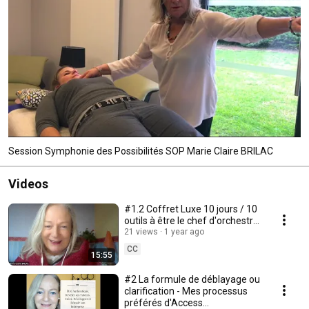
Session Symphonie des Possibilités SOP Marie Claire BRILAC
Videos
#1.2 Coffret Luxe 10 jours / 10
outils à être le chef d'orchestre
de votre vie
21 views
1 year ago
CC
15:55
#2 La formule de déblayage ou
clarification - Mes processus
préférés d'Access