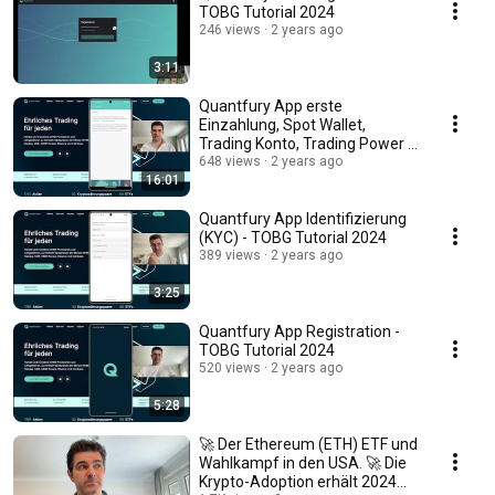
TOBG Tutorial 2024
246 views
2 years ago
3:11
Quantfury App erste
Einzahlung, Spot Wallet,
Trading Konto, Trading Power -
TOBG Tutorial 2024
648 views
2 years ago
16:01
Quantfury App Identifizierung
(KYC) - TOBG Tutorial 2024
389 views
2 years ago
3:25
Quantfury App Registration -
TOBG Tutorial 2024
520 views
2 years ago
5:28
🚀 Der Ethereum (ETH) ETF und
Wahlkampf in den USA. 🚀 Die
Krypto-Adoption erhält 2024