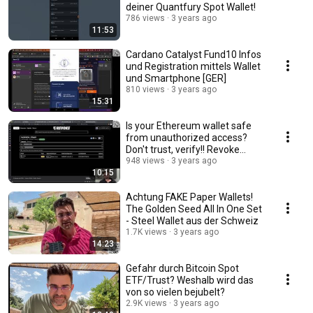
deiner Quantfury Spot Wallet!
786 views
3 years ago
11:53
Cardano Catalyst Fund10 Infos
und Registration mittels Wallet
und Smartphone [GER]
810 views
3 years ago
15:31
Is your Ethereum wallet safe
from unauthorized access?
Don't trust, verify!! Revoke
SmartContract!
948 views
3 years ago
10:15
Achtung FAKE Paper Wallets!
The Golden Seed All In One Set
- Steel Wallet aus der Schweiz
1.7K views
3 years ago
14:23
Gefahr durch Bitcoin Spot
ETF/Trust? Weshalb wird das
von so vielen bejubelt?
2.9K views
3 years ago