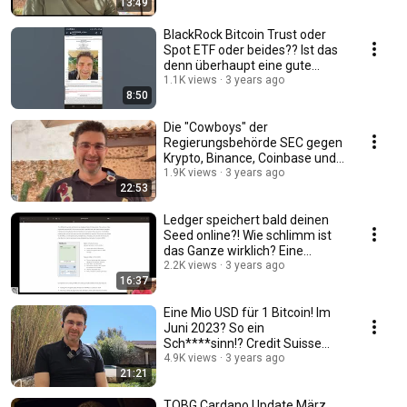
13:49
BlackRock Bitcoin Trust oder
Spot ETF oder beides?? Ist das
denn überhaupt eine gute
Sache?
1.1K views
3 years ago
8:50
Die "Cowboys" der
Regierungsbehörde SEC gegen
Krypto, Binance, Coinbase und?
Ist das schlimm?
1.9K views
3 years ago
22:53
Ledger speichert bald deinen
Seed online?! Wie schlimm ist
das Ganze wirklich? Eine
neutrale Sicht.
2.2K views
3 years ago
16:37
Eine Mio USD für 1 Bitcoin! Im
Juni 2023? So ein
Sch****sinn!? Credit Suisse
und UBS? Wer bezahlt?
4.9K views
3 years ago
21:21
TOBG Cardano Update März