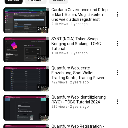
Cardano Governance und DRep
erklärt: Rollen, Möglichkeiten
und wie du dich registrierst.
2.1K views
1 year ago
24:07
SYNT (NOIA) Token Swap,
Bridging und Staking. TOBG
Tutorial
1.1K views
1 year ago
20:08
Quantfury Web, erste
Einzahlung, Spot Wallet,
Trading Konto, Trading Power -
TOBG Tutorial 2024
422 views
2 years ago
13:56
Quantfury Web Identifizierung
(KYC) - TOBG Tutorial 2024
216 views
2 years ago
5:04
Quantfury Web Registration -