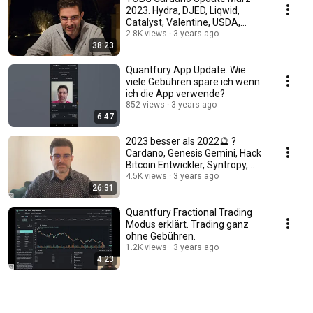
2023. Hydra, DJED, Liqwid,
Catalyst, Valentine, USDA,
Blockchain Anomalie.
2.8K views
3 years ago
38:23
Quantfury App Update. Wie
viele Gebühren spare ich wenn
ich die App verwende?
852 views
3 years ago
6:47
2023 besser als 2022🔮 ?
Cardano, Genesis Gemini, Hack
Bitcoin Entwickler, Syntropy,
BTC Lightning
4.5K views
3 years ago
26:31
Quantfury Fractional Trading
Modus erklärt. Trading ganz
ohne Gebühren.
1.2K views
3 years ago
4:23