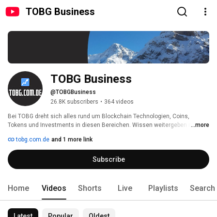
TOBG Business
TOBG Business
@TOBGBusiness
26.8K subscribers
•
364 videos
Bei TOBG dreht sich alles rund um Blockchain Technologien, Coins, 
Tokens und Investments in diesen Bereichen. Wissen weitergeben macht 
...more
mir persönlich sehr viel Spass! 
tobg.com.de
and 1 more link
Subscribe
Home
Videos
Shorts
Live
Playlists
Search
Latest
Popular
Oldest