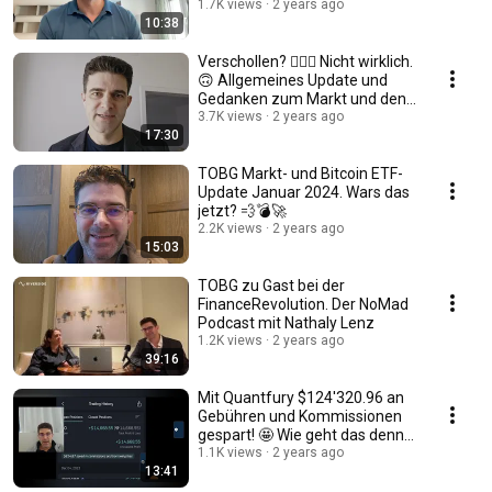
einen Boost!
1.7K views
2 years ago
10:38
Verschollen? 🤷🏻‍♂️ Nicht wirklich.
🙃 Allgemeines Update und
Gedanken zum Markt und den
Bitcoin ETFs
3.7K views
2 years ago
17:30
TOBG Markt- und Bitcoin ETF-
Update Januar 2024. Wars das
jetzt? 💨💣🚀
2.2K views
2 years ago
15:03
TOBG zu Gast bei der
FinanceRevolution. Der NoMad
Podcast mit Nathaly Lenz
1.2K views
2 years ago
39:16
Mit Quantfury $124'320.96 an
Gebühren und Kommissionen
gespart! 🤩 Wie geht das denn?
🤓
1.1K views
2 years ago
13:41