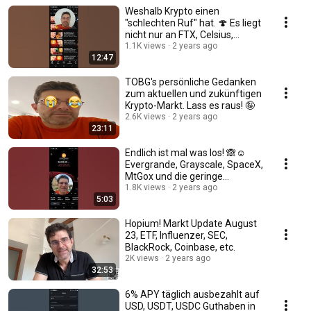
Weshalb Krypto einen
"schlechten Ruf" hat. 🍄 Es liegt
nicht nur an FTX, Celsius,
Binance und Co!
1.1K views
2 years ago
12:47
TOBG's persönliche Gedanken
zum aktuellen und zukünftigen
Krypto-Markt. Lass es raus! 🤪
2.6K views
2 years ago
23:11
Endlich ist mal was los! 🙈☺️
Evergrande, Grayscale, SpaceX,
MtGox und die geringe
Liquidität...
1.8K views
2 years ago
5:03
Hopium! Markt Update August
23, ETF, Influenzer, SEC,
BlackRock, Coinbase, etc.
2K views
2 years ago
32:53
6% APY täglich ausbezahlt auf
USD, USDT, USDC Guthaben in