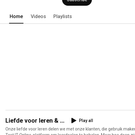
ontwikkeling van Integrated Learning 
Ook verzorgen we dagelijks in heel Nede
2016, Office 2019 en Office 365. 
Home
Videos
Playlists
Liefde voor leren & ...
Play all
Onze liefde voor leren delen we met onze klanten, die gebruik make
Test IT Online-platform om leerdoelen te behalen. Maar hoe doen zij