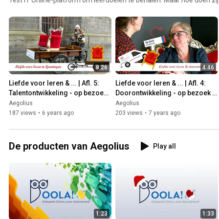
'liefde voor leren' en waar doen zij het voor? Dat zie je in de Liefde vo
Bekijk de video's en laat je inspireren. Wat betekent liefde voor leren 
8:26
4:46
Liefde voor leren & ... | Afl. 5: 
Liefde voor leren & ... | Afl. 4: 
Talentontwikkeling - op bezoek 
Doorontwikkeling - op bezoek 
bij de Hanzehogeschool 
bij de Alliantie
Aegolius
Aegolius
Groningen
187 views
•
6 years ago
203 views
•
7 years ago
De producten van Aegolius
Play all
1:23
1:33