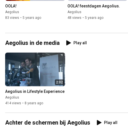
OOLA!
OOLA! feestdagen Aegolius.
Aegolius
Aegolius
83 views
•
5 years ago
48 views
•
5 years ago
Aegolius in de media
Play all
2:02
Aegolius in Lifestyle Experience
Aegolius
414 views
•
8 years ago
Achter de schermen bij Aegolius
Play all