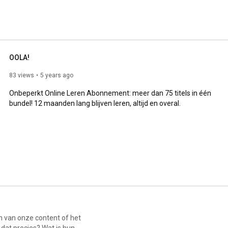
materiaal die meerdere trainingsvormen ondersteunt. 
rland (klassikale) trainingen op het gebied van Office 
OOLA!
83 views
5 years ago
Onbeperkt Online Leren Abonnement: meer dan 75 titels in één 
bundel! 12 maanden lang blijven leren, altijd en overal.
n van onze content of het
 dat precies? Wat is hun