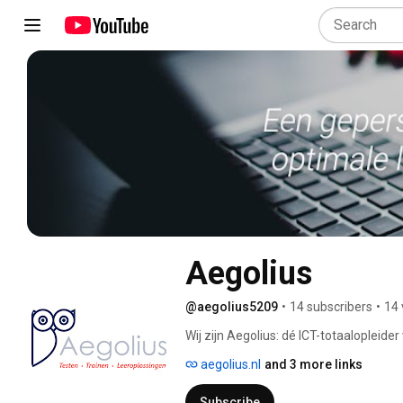
Aegolius
@aegolius5209
•
14 subscribers
•
14 
Wij zijn Aegolius: dé ICT-totaalopleide
leeroplossing zorgt voor een optimale 
aegolius.nl
and 3 more links
te zijn en de inhoud in meerdere train
geleerd. Vanuit Leek (Groningen) wer
Subscribe