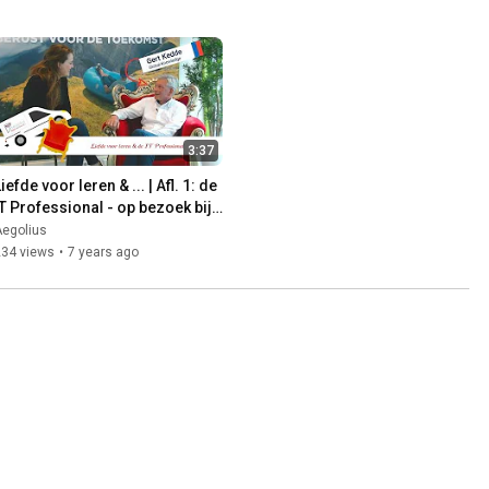
3:37
iefde voor leren & ... | Afl. 1: de 
IT Professional - op bezoek bij 
Global Knowledge
Aegolius
234 views
•
7 years ago