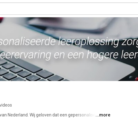
videos
r van Nederland. Wij geloven dat een gepersonaliseerde 
...more
leerervaring en een hogere leeropbrengst. Door relevant 
ingsvormen aan te bieden wordt in minder tijd meer 
ken we met een team van professionals aan de 