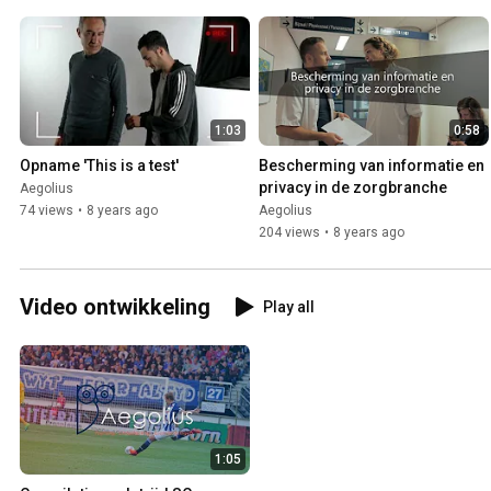
1:03
0:58
Opname 'This is a test'
Bescherming van informatie en 
privacy in de zorgbranche
Aegolius
74 views
•
8 years ago
Aegolius
204 views
•
8 years ago
Video ontwikkeling
Play all
1:05