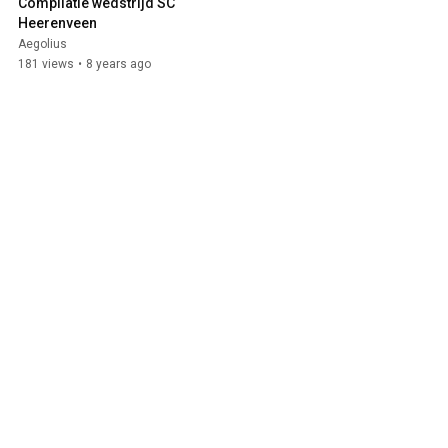
Compilatie wedstrijd SC 
Heerenveen
Aegolius
181 views
•
8 years ago