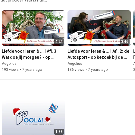
or leren & ... videoreeks!
voor jou?
4:24
3:46
Liefde voor leren & ... | Afl. 3: 
Liefde voor leren & ... | Afl. 2: de 
L
Wat doe jij morgen? - op 
Autosport - op bezoek bij de 
bezoek bij FLOW
KNAF
Aegolius
Aegolius
193 views
•
7 years ago
136 views
•
7 years ago
1:33