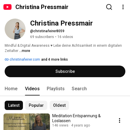
Christina Pressmair
Christina Pressmair
@christinafeirer8059
69 subscribers
•
16 videos
Mindful & Digital Awareness ♥ Lebe deine Achtsamkeit in einem digitalen 
Zeitalter 
...more
christinafeirer.com
and 4 more links
Subscribe
Home
Videos
Playlists
Search
Latest
Popular
Oldest
Meditation Entspannung &
Loslassen
146 views
4 years ago