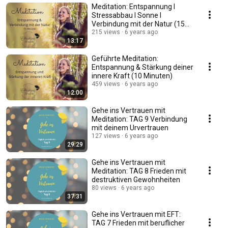
Meditation: Entspannung I
Stressabbau I Sonne I
Verbindung mit der Natur (15
Minuten)
215 views
6 years ago
13:17
Geführte Meditation:
Entspannung & Stärkung deiner
innere Kraft (10 Minuten)
459 views
6 years ago
12:00
Gehe ins Vertrauen mit
Meditation: TAG 9 Verbindung
mit deinem Urvertrauen
127 views
6 years ago
29:29
Gehe ins Vertrauen mit
Meditation: TAG 8 Frieden mit
destruktiven Gewohnheiten
80 views
6 years ago
37:31
Gehe ins Vertrauen mit EFT:
TAG 7 Frieden mit beruflicher