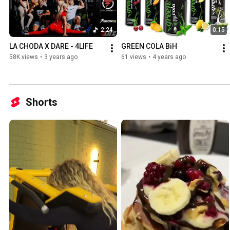
2:24
0:15
LA CHODA X DARE - 4LIFE
GREEN COLA BiH
58K views
•
3 years ago
61 views
•
4 years ago
Shorts