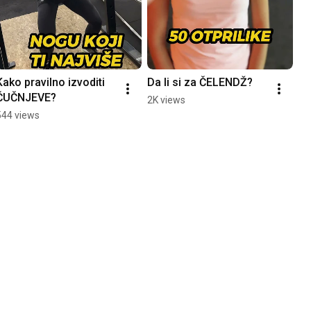
Kako pravilno izvoditi 
Da li si za ČELENDŽ?
ČUČNJEVE?
2K views
544 views