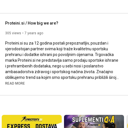
Proteini.si / How big we are?
305 views
7 years ago
Proteini.si su za 12 godina postali prepoznatljiv, pouzdan i 
vjerodostojan partner svima koji traže kvalitetnu sportsku 
prehranu i dodatke ishrani po povoljnim cijenama. Trgovačka 
marka Proteini.si ne predstavlja samo prodaju sportske ishrane 
i prehrambenih dodataka, nego u sebi nosi i poslanstvo 
ambasadorstva zdravog i sportskog načina života. Značajno 
oblikujemo trend sa kojim smo sportsku prehranu približili široj 
populaciji koja se sportom bavi isključivo rekreativno. Također 
READ MORE
se razlikujemo od većine ostalih trgovaca jer kupcima nudimo 
bogat i šarolik izbor najkvalitetnije sportske ishrane sa čime 
želimo postići da se ljudi poistovjete sa brendom Proteini.si te 
tako za njih postajemo simbol zdravog, sportskog i zadovoljnog 
načina života.

Naša priča ovdje nije završena. I dalje je pišemo, svaki dan, sa 