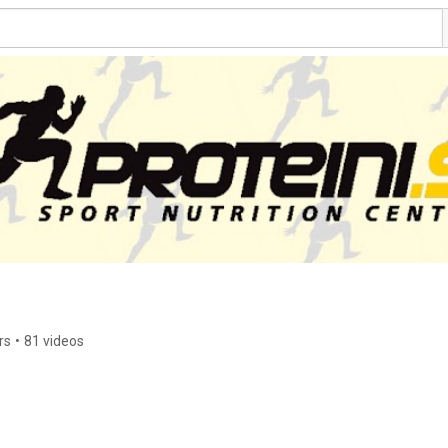
rs
•
81 videos