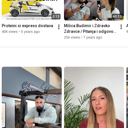
svakim od vas. Hvala jer ste uz nas.
0:13
40:13
Proteini.si express dostava
Milica Budimir i Zdravko 
Zdravce / Pitanja i odgovori 
40K views
•
5 years ago
/ Koje suplemente koristiti?
256 views
•
7 years ago