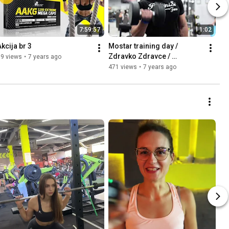
7:59:57
1:02
Akcija br 3
Mostar training day / 
Zdravko Zdravce / 
99 views
•
7 years ago
Proteini.si / Arena Centar
471 views
•
7 years ago