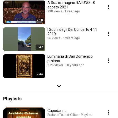
A Sua immagine RAI UNO - 8
agosto 2021
298 views
1 year ago
2:10
I Suoni degli Dei Concerto 4 11
2019
86 views
6 years ago
3:47
Luminaria di San Domenico
praiano
8.2K views
10 years ago
2:44
Playlists
Capodanno
Praiano Tourist Office · Playlist