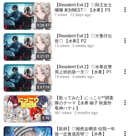
【Resident Evil 2】♡與王女士
嘴嘴 來到NEST♡ 【水希】P3
7 views
12 days ago
3:26:37
【Resident Evil 2】♡大隻仔出
世♡ 【水希】P2
15 views
2 weeks ago
2:21:21
【Resident Evil 2】♡水希在警
局上班的第一天♡ 【水希】P1
19 views
3 weeks ago
2:07:10
【歌ってみた】にっこり^^調査
隊のテーマ【水希 椒子 秋葉怜
竜神ハヤト】
461 views
2 months ago
3:30
【歌枠】♡雖然走晒音 但我一年
後一定會成長呀♡ 【水希】