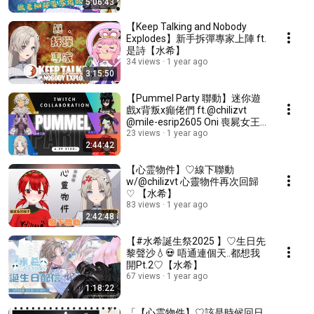
5:06:43
【Keep Talking and Nobody
Explodes】新手拆彈專家上陣 ft.
是詩【水希】
34 views
1 year ago
3:15:50
【Pummel Party 聯動】迷你遊
戲x背叛x癲佬們 ft.@chilizvt
@mile-esrip2605 Oni 喪屍女王
天萳
23 views
1 year ago
2:44:42
【心霊物件】♡線下聯動
w/@chilizvt 心靈物件再次回歸
♡ 【水希】
83 views
1 year ago
2:42:48
【#水希誕生祭2025 】♡生日先
黎聲沙💧💀 唔通連個天..都想我
開Pt.2♡【水希】
67 views
1 year ago
1:18:22
「【心霊物件】♡該是時候回日