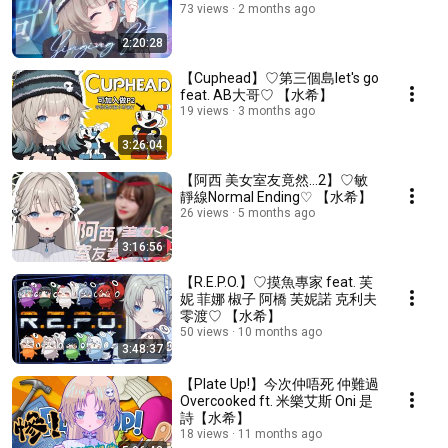
73 views
2 months ago
2:20:28
【Cuphead】♡第三個島let's go
feat. AB大哥♡ 【水希】
19 views
3 months ago
3:26:04
【阿西 美女室友竟然...2】♡敏
靜線Normal Ending♡ 【水希】
26 views
5 months ago
3:16:56
【R.E.P.O.】♡摸魚專家 feat. 芙
妮 菲娜 椒子 阿橋 芙妮諾 克利夫
零渡♡ 【水希】
50 views
10 months ago
3:48:37
【Plate Up!】今次仲唔死 仲難過
Overcooked ft. 米樂艾斯 Oni 是
詩【水希】
18 views
11 months ago