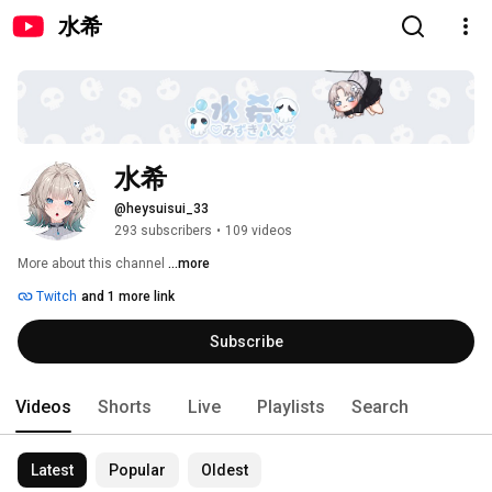
水希
水希
@heysuisui_33
293 subscribers
•
109 videos
More about this channel
...more
Twitch
and 1 more link
Subscribe
Videos
Shorts
Live
Playlists
Search
Latest
Popular
Oldest