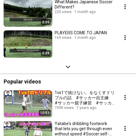
What Makes Japanese Soccer
Different?
220 views
1 month ago
0:09
PLAYERS COME TO JAPAN
169 views
1 month ago
0:09
Popular videos
1vs1で抜けない。をなくすドリ
ブルの話 #サッカー自主練
#サッカー親子練習 #サッカ
ー上手くなる #サッカー上達方
709K views
7 years ago
10:53
法
Yatabe's dribbling footwork
that lets you get through even
without speed #Soccer self-