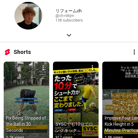
リフォームch
@ch-rd6jm
138 subscribers
Shorts
Fix Being Stripped of 
Improve Your Lon
the Ball in 30 
SYSCでも10分でロ
Kick Height in 5 
Seconds
ングキック
Minutes: Practical
Tips
1.2K views
912 views
1.8K views