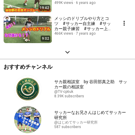
practice #S...
499K views
6 years ago
19:42
メッシのドリブルやり方とコ
ツ #サッカー自主練 #サッ
カー親子練習 #サッカー上手
くなる #サッカー上達方法
466K views
7 years ago
9:02
おすすめチャンネル
サカ親相談室 by 谷田部真之助 サッ
カー親の相談室
@TV-cp6uk
8.39K subscribers
サッカーなお兄さんはじめてサッカー
研究所
@はじめてサッカー研究所
587 subscribers