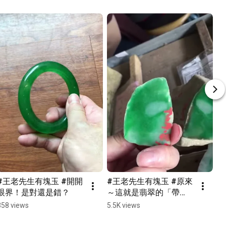
#王老先生有塊玉 #開開
#王老先生有塊玉 #原來
眼界！是對還是錯？
～這就是翡翠的「帶
子」。
358 views
5.5K views