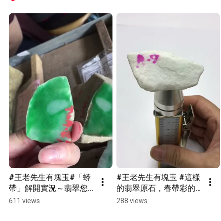
#王老先生有塊玉#「蟒
#王老先生有塊玉 #這樣
帶」解開實況～翡翠您
的翡翠原石，春帶彩的
很內行嗎？
喔！
611 views
288 views