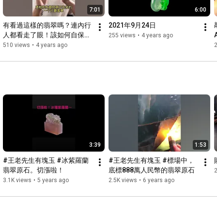
7:01
6:00
有看過這樣的翡翠嗎？連內行
2021年9月24日
人都看走了眼！該如何自保？
255 views
•
4 years ago
只有7分鐘，值得看一下。
510 views
•
4 years ago
3:39
1:53
#王老先生有塊玉 #冰紫羅蘭
#王老先生有塊玉 #標場中，
翡翠原石。切漲啦！
底標888萬人民幣的翡翠原石
2
3.1K views
•
5 years ago
2.5K views
•
6 years ago