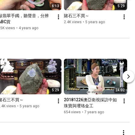
6:13
5:29
敲翡翠手鐲，聽聲音，分辨
賭石三不買～
ABC貨
2.4K views
•
5 years ago
25K views
•
4 years ago
5:29
24:02
賭石三不買～
20181226澳亞衛視採訪中如
珠寶與瓔珞金工
.4K views
•
5 years ago
654 views
•
7 years ago