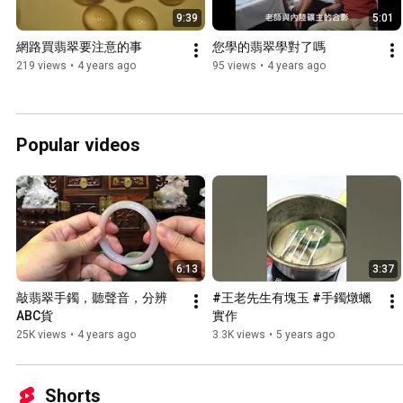
9:39
5:01
網路買翡翠要注意的事
您學的翡翠學對了嗎
219 views
•
4 years ago
95 views
•
4 years ago
Popular videos
6:13
3:37
敲翡翠手鐲，聽聲音，分辨
#王老先生有塊玉 #手鐲燉蠟
ABC貨
實作
25K views
•
4 years ago
3.3K views
•
5 years ago
Shorts