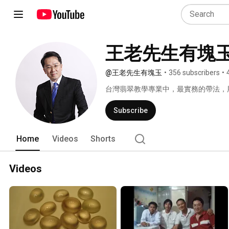
王老先生有塊
@王老先生有塊玉
•
356 subscribers
•
台灣翡翠教學專業中，最實務的帶法，
界，考察翡翠原石市場，教您怎麼分辨
何賣？什麼才是真正的「收藏」標的？
Subscribe
87718978（報名專線）。 
Home
Videos
Shorts
Videos