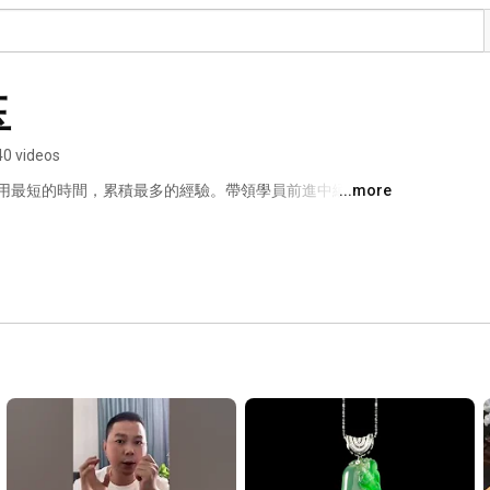
玉
40 videos
用最短的時間，累積最多的經驗。帶領學員前進中緬邊
...more
「真假」？告訴您市場交易「行情」是多少？怎麼買？如
要學習最市場的翡翠資訊，「中如」是您最佳的選擇。02-