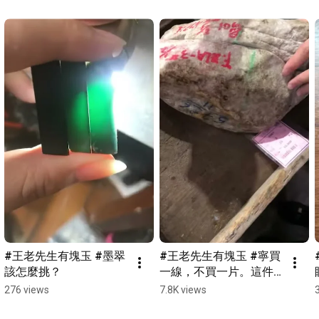
#王老先生有塊玉 #墨翠
#王老先生有塊玉 #寧買
該怎麼挑？
一線，不買一片。這件
原石，您怎麼看？
276 views
7.8K views