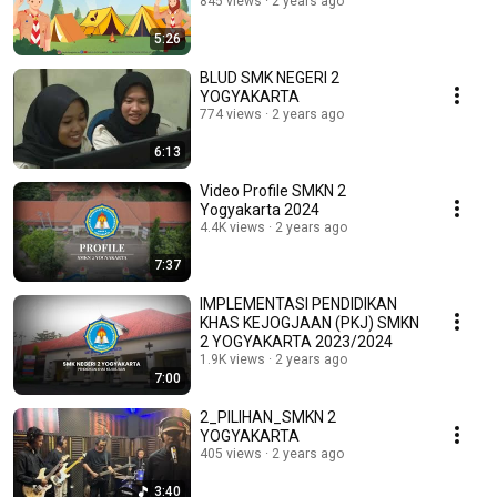
845 views
2 years ago
5:26
BLUD SMK NEGERI 2
YOGYAKARTA
774 views
2 years ago
6:13
Video Profile SMKN 2
Yogyakarta 2024
4.4K views
2 years ago
7:37
IMPLEMENTASI PENDIDIKAN
KHAS KEJOGJAAN (PKJ) SMKN
2 YOGYAKARTA 2023/2024
1.9K views
2 years ago
7:00
2_PILIHAN_SMKN 2
YOGYAKARTA
405 views
2 years ago
3:40