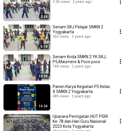
3.2K views
2 years ago
3:44
Senam SKJ Pelajar SMKN 2
Yogyakarta
302 views
2 years ago
6:18
Senam Krida SMKN 2 YK SKJ,
P5,Maumere & Poco poco
788 views
2 years ago
19:39
Panen Karya Kegiatan P5 Kelas
X SMKN 2 Yogyakarta
485 views
2 years ago
16:34
Upacara Peringatan HUT PGRI
Ke-78 dan Hari Guru Nasional
2023 Kota Yogyakarta