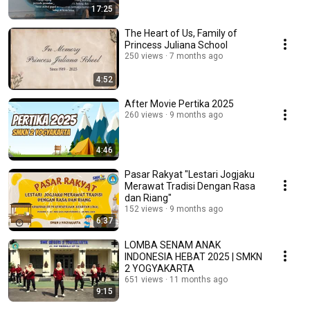
17:25
The Heart of Us, Family of
Princess Juliana School
250 views
7 months ago
4:52
After Movie Pertika 2025
260 views
9 months ago
4:46
Pasar Rakyat "Lestari Jogjaku
Merawat Tradisi Dengan Rasa
dan Riang"
152 views
9 months ago
6:37
LOMBA SENAM ANAK
INDONESIA HEBAT 2025 | SMKN
2 YOGYAKARTA
651 views
11 months ago
9:15