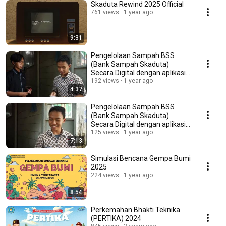
Skaduta Rewind 2025 Official
761 views
1 year ago
9:31
Pengelolaan Sampah BSS
(Bank Sampah Skaduta)
Secara Digital dengan aplikasi
TRADISI.
192 views
1 year ago
4:37
Pengelolaan Sampah BSS
(Bank Sampah Skaduta)
Secara Digital dengan aplikasi
TRADISI
125 views
1 year ago
7:13
Simulasi Bencana Gempa Bumi
2025
224 views
1 year ago
8:54
Perkemahan Bhakti Teknika
(PERTIKA) 2024