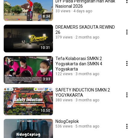
DIY Pada Peringatan Hari Anak
Nasional 2026
33 views
4 days ago
8:34
DREAMERS SKADUTA REWIND
26
379 views
2 months ago
10:31
Tefa Kolaborasi SMKN 2
Yogyakarta dan SMKN 4
Yogyakarta
122 views
3 months ago
3:03
SAFETY INDUCTION SMKN 2
YOGYAKARTA
380 views
3 months ago
10:50
NdogCeplok
536 views
5 months ago