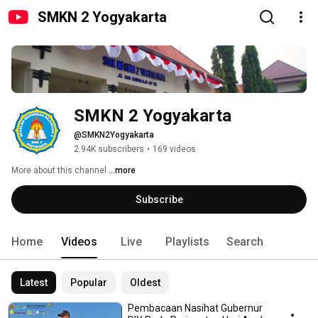
SMKN 2 Yogyakarta
SMKN 2 Yogyakarta
@SMKN2Yogyakarta
2.94K subscribers
•
169 videos
More about this channel
...more
Subscribe
Home
Videos
Live
Playlists
Search
Latest
Popular
Oldest
Pembacaan Nasihat Gubernur