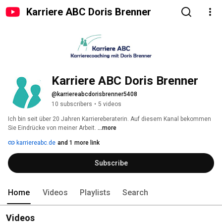
Karriere ABC Doris Brenner
Karriere ABC Doris Brenner
@karriereabcdorisbrenner5408
10 subscribers
•
5 videos
Ich bin seit über 20 Jahren Karriereberaterin. Auf diesem Kanal bekommen 
Sie Eindrücke von meiner Arbeit. 
...more
karriereabc.de
and 1 more link
Subscribe
Home
Videos
Playlists
Search
Videos