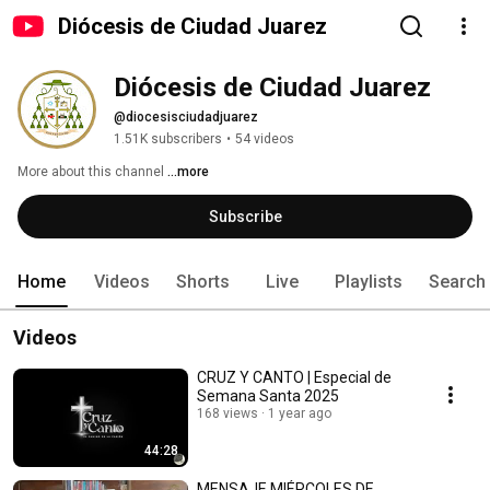
Diócesis de Ciudad Juarez
Diócesis de Ciudad Juarez
@diocesisciudadjuarez
1.51K subscribers
•
54 videos
More about this channel
...more
Subscribe
Home
Videos
Shorts
Live
Playlists
Search
Videos
CRUZ Y CANTO | Especial de
Semana Santa 2025
168 views
1 year ago
44:28
MENSAJE MIÉRCOLES DE