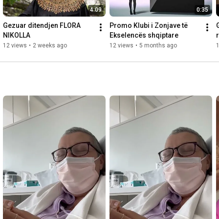
4:09
0:35
Gezuar ditendjen FLORA 
Promo Klubi i Zonjave të 
NIKOLLA
Ekselencës shqiptare 
12 views
•
2 weeks ago
12 views
•
5 months ago