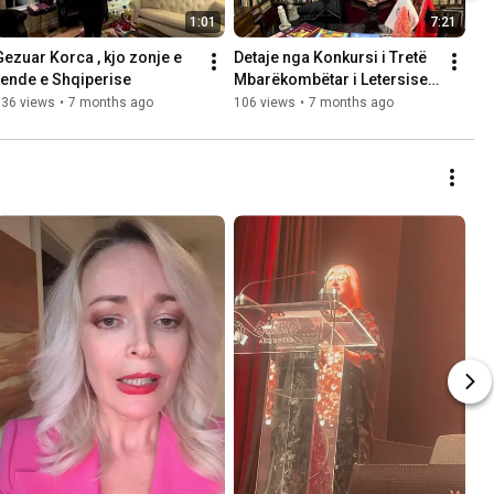
1:01
7:21
Gezuar Korca , kjo zonje e 
Detaje nga Konkursi i Tretë 
rende e Shqiperise 
Mbarëkombëtar i Letersise 
se Humorit Niko Nikolla
136 views
•
7 months ago
106 views
•
7 months ago