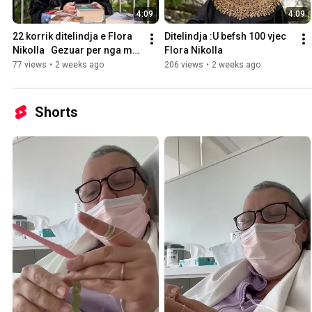
4:09
4:09
22 korrik ditelindja e Flora 
Ditelindja :U befsh 100 vjec  
Nikolla   Gezuar per nga mot 
Flora Nikolla
!!!
77 views
•
2 weeks ago
206 views
•
2 weeks ago
Shorts