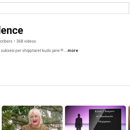
lence
cribers
•
368 videos
 suksesi per shqiptaret kudo jane !!! 
...more