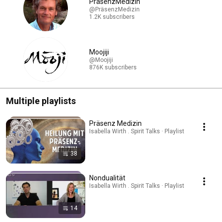
PräsenzMedizin
@PräsenzMedizin
1.2K subscribers
Moojiji
@Moojiji
876K subscribers
Multiple playlists
Präsenz Medizin
Isabella Wirth . Spirit Talks · Playlist
38
Nondualität
Isabella Wirth . Spirit Talks · Playlist
14