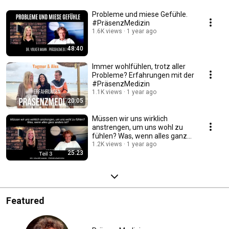
Probleme und miese Gefühle.
#PräsenzMedizin
1.6K views
1 year ago
48:40
Immer wohlfühlen, trotz aller
Probleme? Erfahrungen mit der
#PräsenzMedizin
1.1K views
1 year ago
20:05
Müssen wir uns wirklich
anstrengen, um uns wohl zu
fühlen? Was, wenn alles ganz
anders ist? Teil 3/3
1.2K views
1 year ago
25:23
Featured