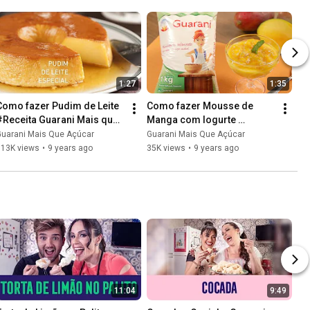
1:27
1:35
Como fazer Pudim de Leite 
Como fazer Mousse de 
#Receita Guarani Mais que 
Manga com Iogurte 
Açúcar
#Receita Guarani Mais que 
Guarani Mais Que Açúcar
Guarani Mais Que Açúcar
Açúcar
313K views
•
9 years ago
35K views
•
9 years ago
11:04
9:49