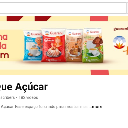
Que Açúcar
scribers
•
182 videos
Açúcar. Esse espaço foi criado para mostrarmos tudo 
...more
ê não vê nos supermercados. Precisa falar com a gente? 
ais: 