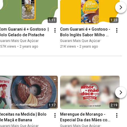
1:11
1:23
Com Guarani é + Gostoso  | 
Com Guarani é + Gostoso -  
Bolo Gelado de Pistache
Bolo Inglês Sabor Milho 
Kim (Bolo de Pote)
Guarani Mais Que Açúcar
Guarani Mais Que Açúcar
157K views
•
2 years ago
21K views
•
2 years ago
1:17
2:19
Receitas na Medida | Bolo 
Merengue de Morango - 
de Maçã e Banana
Especial Dia das Mães com 
Lais Souza
Guarani Mais Que Açúcar
Guarani Mais Que Açúcar