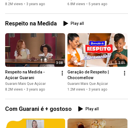
8.2M views
•
3 years ago
6.8M views
•
5 years ago
Respeito na Medida
Play all
3:08
2:01
Respeito na Medida - 
Geração de Respeito | 
Açúcar Guarani
Chocomellow
Guarani Mais Que Açúcar
Guarani Mais Que Açúcar
8.2M views
•
3 years ago
1.2M views
•
3 years ago
Com Guarani é + gostoso
Play all