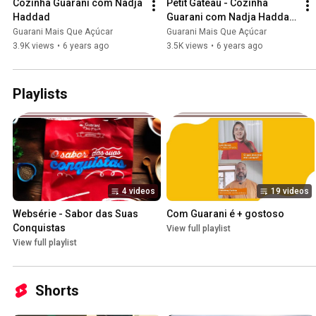
Cozinha Guarani com Nadja 
Petit Gateau - Cozinha 
Haddad
Guarani com Nadja Haddad 
e Júlia Olliver
Guarani Mais Que Açúcar
Guarani Mais Que Açúcar
3.9K views
•
6 years ago
3.5K views
•
6 years ago
Playlists
4 videos
19 videos
Websérie - Sabor das Suas 
Com Guarani é + gostoso
Conquistas
View full playlist
View full playlist
Shorts