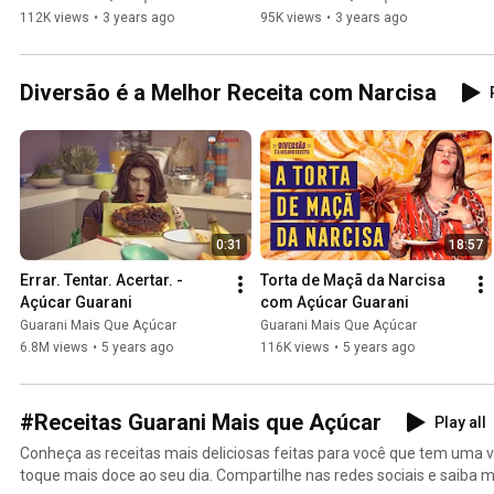
112K views
•
3 years ago
95K views
•
3 years ago
Diversão é a Melhor Receita com Narcisa
0:31
18:57
Errar. Tentar. Acertar. - 
Torta de Maçã da Narcisa 
Açúcar Guarani
com Açúcar Guarani
Guarani Mais Que Açúcar
Guarani Mais Que Açúcar
6.8M views
•
5 years ago
116K views
•
5 years ago
#Receitas Guarani Mais que Açúcar
Play all
Conheça as receitas mais deliciosas feitas para você que tem uma v
toque mais doce ao seu dia. Compartilhe nas redes sociais e saiba mais sobre a Guarani em