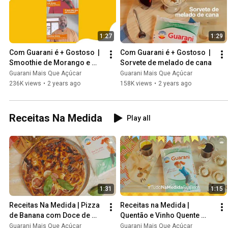
1:27
1:29
Com Guarani é + Gostoso  | 
Com Guarani é + Gostoso  | 
Smoothie de Morango e 
Sorvete de melado de cana
Banana
Guarani Mais Que Açúcar
Guarani Mais Que Açúcar
236K views
•
2 years ago
158K views
•
2 years ago
Receitas Na Medida
Play all
1:31
1:15
Receitas Na Medida | Pizza 
Receitas na Medida | 
de Banana com Doce de 
Quentão e Vinho Quente 
Leite e Calabresa.
(Especial Festa Junina)
Guarani Mais Que Açúcar
Guarani Mais Que Açúcar