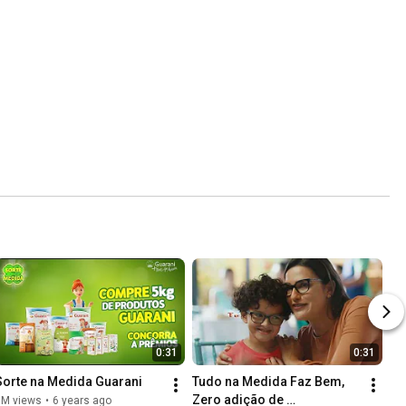
0:31
0:31
Sorte na Medida Guarani
Tudo na Medida Faz Bem, 
Zero adição de 
3M views
•
6 years ago