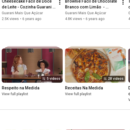
Cheesecake Fácil de Doce 
Brownie Fácil de Chocolate 
de Leite - Cozinha Guarani 
Branco com Limão  - 
com Nadja Haddad e 
Cozinha Guarani com Nadja 
Guarani Mais Que Açúcar
Guarani Mais Que Açúcar
Giovanna Chaves
Haddad e Cinthia Cruz
2.5K views
•
6 years ago
4.8K views
•
6 years ago
5 videos
28 videos
Respeito na Medida
Receitas Na Medida
View full playlist
View full playlist
V