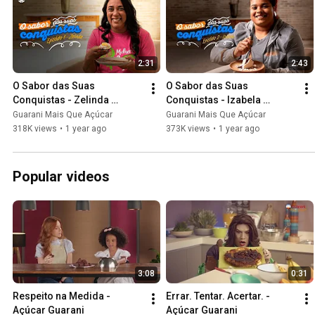
2:31
2:43
O Sabor das Suas 
O Sabor das Suas 
Conquistas - Zelinda 
Conquistas - Izabela 
Rodrigues
Rodrigues
Guarani Mais Que Açúcar
Guarani Mais Que Açúcar
318K views
•
1 year ago
373K views
•
1 year ago
Popular videos
3:08
0:31
Respeito na Medida - 
Errar. Tentar. Acertar. - 
Açúcar Guarani
Açúcar Guarani