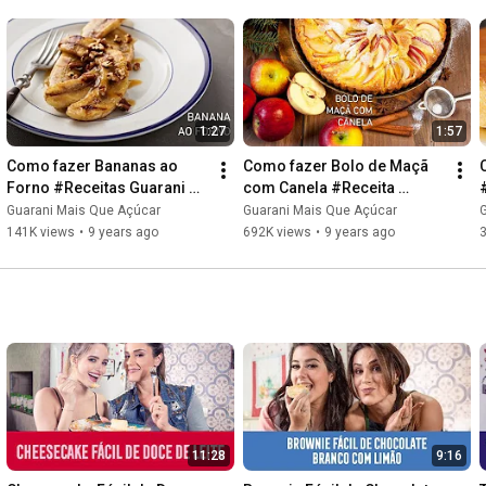
1:27
1:57
Como fazer Bananas ao 
Como fazer Bolo de Maçã 
Forno #Receitas Guarani 
com Canela #Receita 
Mais que Açúcar
Guarani Mais que Açúcar
Guarani Mais Que Açúcar
Guarani Mais Que Açúcar
141K views
•
9 years ago
692K views
•
9 years ago
11:28
9:16