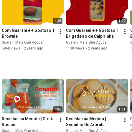
1:36
1:29
Com Guarani é + Gostoso  | 
Com Guarani é + Gostoso  | 
Brownie
Brigadeiro de Caipirinha
Guarani Mais Que Açúcar
Guarani Mais Que Açúcar
596K views
•
2 years ago
113K views
•
2 years ago
1:06
1:31
Receitas na Medida | Drink 
Receitas na Medida | 
Rossini
Sequilho De Araruta
Guarani Mais Que Açúcar
Guarani Mais Que Açúcar