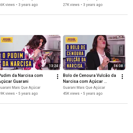
46K views
•
3 years ago
27K views
•
3 years ago
13:24
16:08
Pudim da Narcisa com 
Bolo de Cenoura Vulcão da 
Açúcar Guarani
Narcisa com Açúcar 
Guarani
Guarani Mais Que Açúcar
Guarani Mais Que Açúcar
49K views
•
5 years ago
45K views
•
5 years ago