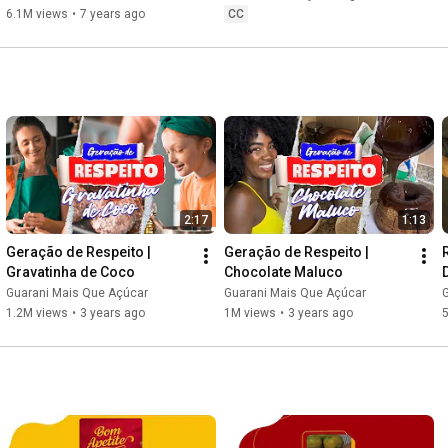
6.1M views
•
7 years ago
CC
2:17
1:13
Geração de Respeito | 
Geração de Respeito | 
Gravatinha de Coco
Chocolate Maluco
Guarani Mais Que Açúcar
Guarani Mais Que Açúcar
1.2M views
•
3 years ago
1M views
•
3 years ago