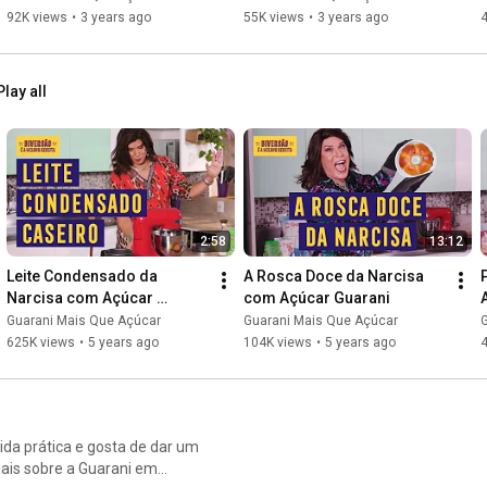
92K views
•
3 years ago
55K views
•
3 years ago
Play all
2:58
13:12
Leite Condensado da 
A Rosca Doce da Narcisa 
Narcisa com Açúcar 
com Açúcar Guarani
Guarani
Guarani Mais Que Açúcar
Guarani Mais Que Açúcar
625K views
•
5 years ago
104K views
•
5 years ago
ida prática e gosta de dar um