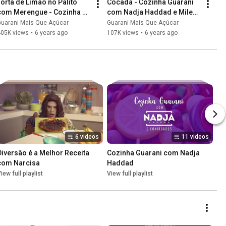
Torta de Limão no Palito 
Cocada - Cozinha Guarani 
com Merengue - Cozinha 
com Nadja Haddad e Milene 
Guarani com Nadja Haddad 
Pavorô
Guarani Mais Que Açúcar
Guarani Mais Que Açúcar
e Nicholas Torres
405K views
•
6 years ago
107K views
•
6 years ago
6 videos
11 videos
Diversão é a Melhor Receita 
Cozinha Guarani com Nadja 
com Narcisa
Haddad
iew full playlist
View full playlist