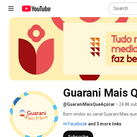
Guarani Mais 
@GuaraniMaisQueAçúcar
•
24.8K sub
Bem vindos ao canal Guarani Mais que 
aquilo que a Guarani faz, mas que voc
Facebook
and 3 more links
Experimente também os seguintes can
Subscribe