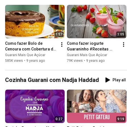
www.guaranimaisqueacucar.com.br
1:57
1:05
Como fazer Bolo de 
Como fazer iogurte 
Cenoura com Cobertura de 
Guaraninho #Receitas 
Chocolate #Receita Guarani 
Guarani Mais que Açúcar
Guarani Mais Que Açúcar
Guarani Mais Que Açúcar
Mais que Açúcar
585K views
•
9 years ago
79K views
•
9 years ago
Cozinha Guarani com Nadja Haddad
Play all
0:27
9:19