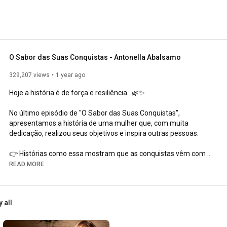
O Sabor das Suas Conquistas - Antonella Abalsamo
329,207 views
1 year ago
Hoje a história é de força e resiliência.  🌿✨

No último episódio de "O Sabor das Suas Conquistas", 
apresentamos a história de uma mulher que, com muita 
dedicação, realizou seus objetivos e inspira outras pessoas.

👉 Histórias como essa mostram que as conquistas vêm com 
trabalho, coragem e coração. ❤️

READ MORE
🔔 Inscreva-se no canal e ative o sininho para não perder os 
próximos conteúdos.
y all