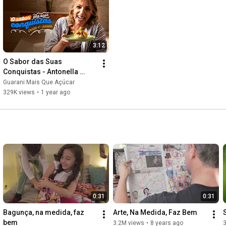
3:12
O Sabor das Suas 
Conquistas - Antonella 
Abalsamo
Guarani Mais Que Açúcar
329K views
•
1 year ago
0:31
0:31
Bagunça, na medida, faz 
Arte, Na Medida, Faz Bem
bem
3.2M views
•
8 years ago