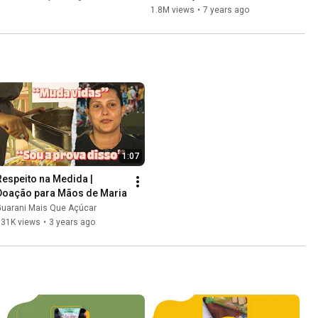
sensibilidade
1.8M views
•
7 years ago
1:07
Respeito na Medida | 
Doação para Mãos de Maria
Guarani Mais Que Açúcar
531K views
•
3 years ago