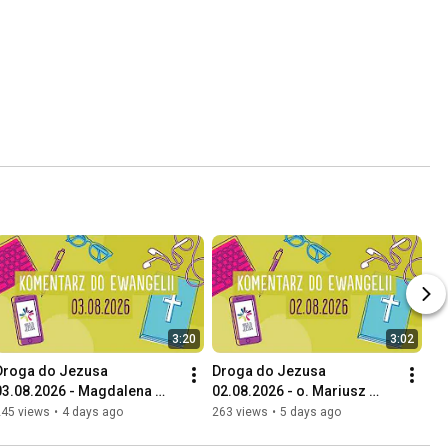
3:20
3:02
Droga do Jezusa 
Droga do Jezusa 
03.08.2026 - Magdalena 
02.08.2026 - o. Mariusz 
Lisak
Wójtowicz OCD
245 views
•
4 days ago
263 views
•
5 days ago