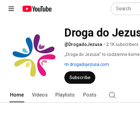
Droga do Jezu
@DrogadoJezusa
•
2.1K subscribers
„Droga do Jezusa” to codzienne komen
szkolnym. Chcemy w sposób zrozumiał
drogadojezusa.com
przybliżać im nauczanie Jezusa zawar
Subscribe
Home
Videos
Playlists
Posts