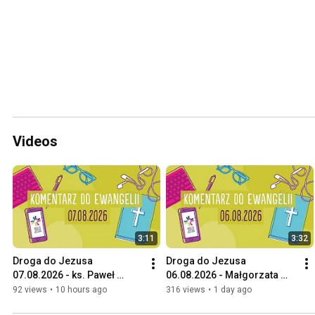
Videos
3:11
3:32
Droga do Jezusa 
Droga do Jezusa 
07.08.2026 - ks. Paweł 
06.08.2026 - Małgorzata 
Wawak i Michał
Swędrowska
92 views
•
10 hours ago
316 views
•
1 day ago