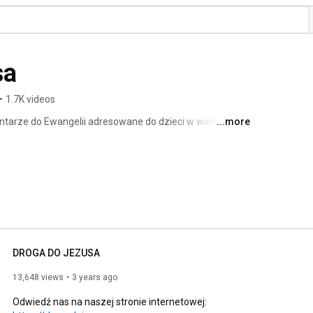
sa
•
1.7K videos
tarze do Ewangelii adresowane do dzieci w wieku 
...more
y, adekwatny do ich wieku, za pomocą prostego języka 
te na kartach Pisma Świętego. 
DROGA DO JEZUSA
13,648 views
3 years ago
Odwiedź nas na naszej stronie internetowej: 