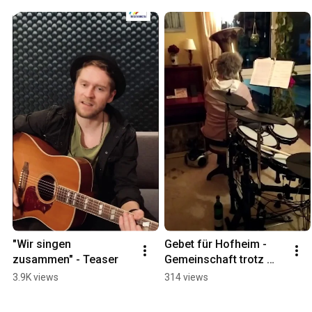
"Wir singen 
Gebet für Hofheim - 
zusammen" - Teaser
Gemeinschaft trotz 
Corona
3.9K views
314 views