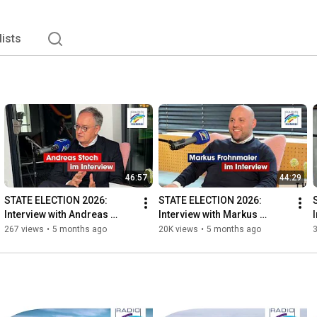
lists
46:57
44:29
STATE ELECTION 2026: 
STATE ELECTION 2026: 
Interview with Andreas 
Interview with Markus 
Stoch (SPD)
Frohnmaier (AfD)
267 views
•
5 months ago
20K views
•
5 months ago