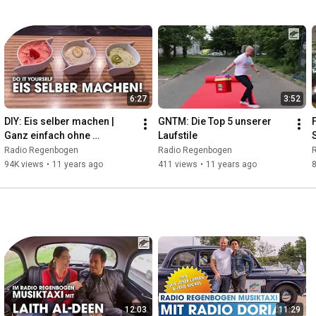
6:27
3:52
DIY: Eis selber machen | 
GNTM: Die Top 5 unserer 
Ganz einfach ohne 
Laufstile
Eismaschine! | HD | Radio 
Radio Regenbogen
Radio Regenbogen
Regenbogen
94K views
•
11 years ago
411 views
•
11 years ago
12:03
11:29