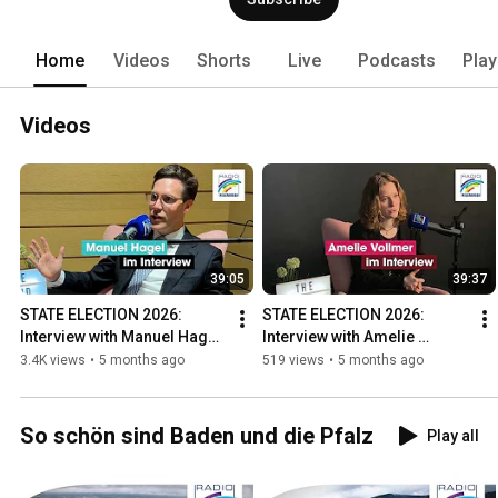
Home
Videos
Shorts
Live
Podcasts
Play
Videos
39:05
39:37
STATE ELECTION 2026: 
STATE ELECTION 2026: 
Interview with Manuel Hagel 
Interview with Amelie 
(CDU)
Vollmer (The Left Party).
3.4K views
•
5 months ago
519 views
•
5 months ago
So schön sind Baden und die Pfalz
Play all