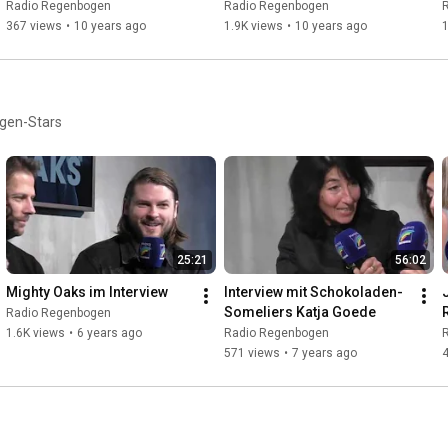
Radio Regenbogen
Radio Regenbogen
367 views
•
10 years ago
1.9K views
•
10 years ago
1
ogen-Stars
25:21
56:02
Mighty Oaks im Interview
Interview mit Schokoladen-
Someliers Katja Goede
Radio Regenbogen
1.6K views
•
6 years ago
Radio Regenbogen
571 views
•
7 years ago