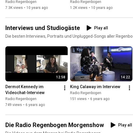
Radio Regenbogen
Radio Regenbogen
7.3K views
•
10 years ago
1.2K views
•
10 years ago
Interviews und Studiogäste
Play all
Die besten Interviews, Portraits und Unplugged-Songs aller Regenb
12:58
14:22
Dermot Kennedy im 
King Calaway im Interview
Videochat-Interview
Radio Regenbogen
Radio Regenbogen
151 views
•
6 years ago
749 views
•
6 years ago
Die Radio Regenbogen Morgenshow
Play all