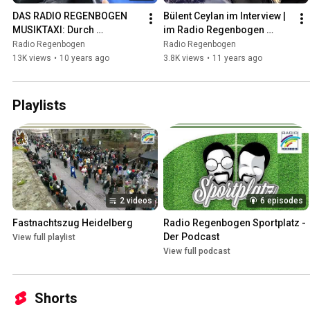
DAS RADIO REGENBOGEN 
Bülent Ceylan im Interview | 
MUSIKTAXI: Durch 
im Radio Regenbogen 
Mannheim mit Silbermond
Musiktaxi
Radio Regenbogen
Radio Regenbogen
13K views
•
10 years ago
3.8K views
•
11 years ago
Playlists
2 videos
6 episodes
Fastnachtszug Heidelberg
Radio Regenbogen Sportplatz - 
Der Podcast
View full playlist
View full podcast
Shorts