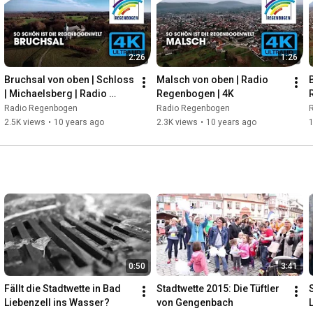
2:26
1:26
Bruchsal von oben | Schloss 
Malsch von oben | Radio 
| Michaelsberg | Radio 
Regenbogen | 4K
Regenbogen | 4K
Radio Regenbogen
Radio Regenbogen
2.5K views
•
10 years ago
2.3K views
•
10 years ago
1
0:50
3:41
Fällt die Stadtwette in Bad 
Stadtwette 2015: Die Tüftler 
Liebenzell ins Wasser?
von Gengenbach