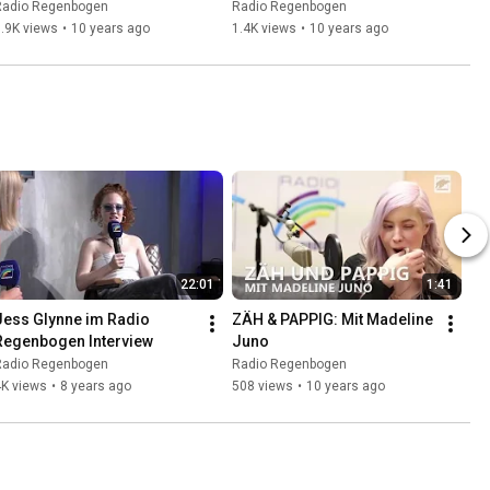
Schwitzen
Osswald übt "Schrei nach 
Radio Regenbogen
Radio Regenbogen
Liebe"
.9K views
•
10 years ago
1.4K views
•
10 years ago
22:01
1:41
Jess Glynne im Radio 
ZÄH & PAPPIG: Mit Madeline 
Regenbogen Interview
Juno
Radio Regenbogen
Radio Regenbogen
4K views
•
8 years ago
508 views
•
10 years ago