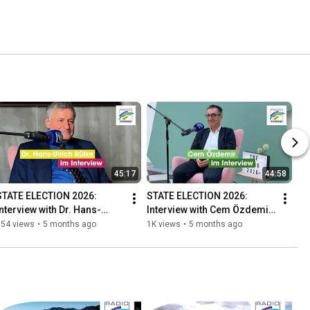
45:17
44:58
STATE ELECTION 2026: 
STATE ELECTION 2026: 
Interview with Dr. Hans-
Interview with Cem Özdemir 
Ulrich Rülke (FDP)
(Greens)
354 views
•
5 months ago
1K views
•
5 months ago