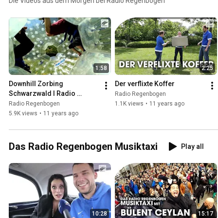
Die Videos aus dem Morgen bei Radio Regenbogen
1:58
2:25
Downhill Zorbing 
Der verflixte Koffer
Schwarzwald l Radio 
Radio Regenbogen
Regenbogen Morgenshow I
Radio Regenbogen
1.1K views
•
11 years ago
5.9K views
•
11 years ago
Das Radio Regenbogen Musiktaxi
Play all
10:28
15:17