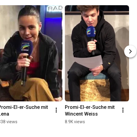
Promi-EI-er-Suche mit 
Promi-EI-er-Suche mit 
Lena
Wincent Weiss
838 views
8.9K views