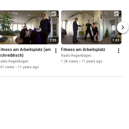
2:05
1:43
Fitness am Arbeitsplatz (am 
Fitness am Arbeitsplatz
Schreibtisch)
Radio Regenbogen
Radio Regenbogen
1.2K views
•
11 years ago
801 views
•
11 years ago