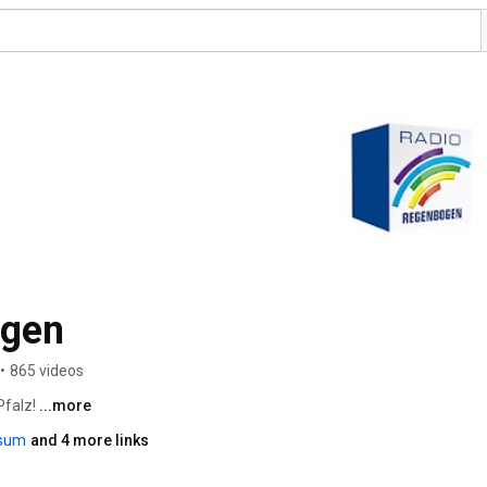
ogen
•
865 videos
falz! 
...more
ssum
and 4 more links