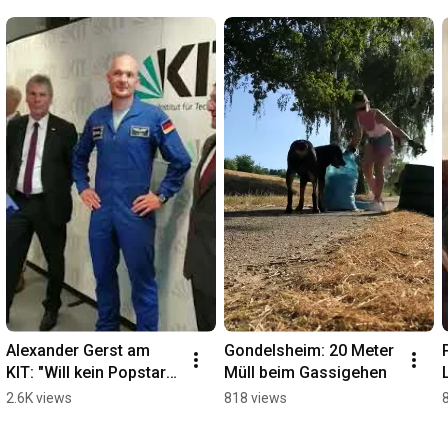
Alexander Gerst am 
Gondelsheim: 20 Meter 
KIT: "Will kein Popstar 
Müll beim Gassigehen
sein!"
2.6K views
818 views