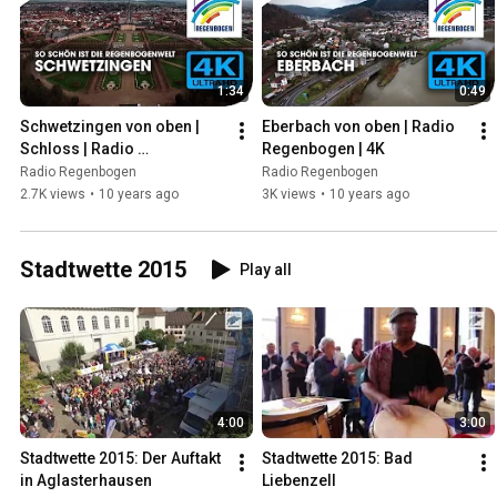
1:34
0:49
Schwetzingen von oben | 
Eberbach von oben | Radio 
Schloss | Radio 
Regenbogen | 4K
Regenbogen | 4K
Radio Regenbogen
Radio Regenbogen
2.7K views
•
10 years ago
3K views
•
10 years ago
Stadtwette 2015
Play all
4:00
3:00
Stadtwette 2015: Der Auftakt 
Stadtwette 2015: Bad 
in Aglasterhausen
Liebenzell