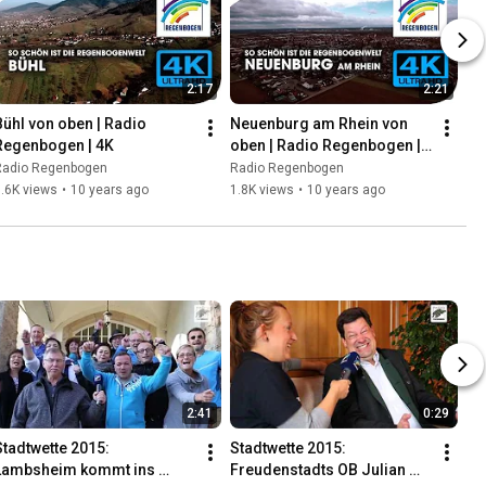
2:17
2:21
Bühl von oben | Radio 
Neuenburg am Rhein von 
Regenbogen | 4K
oben | Radio Regenbogen | 
4K
Radio Regenbogen
Radio Regenbogen
.6K views
•
10 years ago
1.8K views
•
10 years ago
2:41
0:29
Stadtwette 2015: 
Stadtwette 2015: 
Lambsheim kommt ins 
Freudenstadts OB Julian 