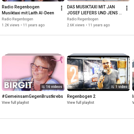
Radio Regenbogen 
DAS MUSIKTAXI MIT JAN 
Musiktaxi mit Laith Al-Deen
JOSEF LIEFERS UND JENS 
NICKEL VON RADIO DORIA 
Radio Regenbogen
Radio Regenbogen
(VORMALS OBLIVION)
1.2K views
•
11 years ago
2.6K views
•
11 years ago
16 videos
1 video
#GemeinsamGegenBrustkrebs
Regenbogen 2
View full playlist
View full playlist
V