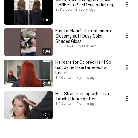
OHNE Filter! DER Friseurliebling.
873 views
3 years ago
1:01
Frische Haarfarbe mit einem
Glossing auf | Dusy Color
Shades Gloss
8.6K views
3 years ago
1:04
Haircare for Colored Hair | So
hält deine Haarfarbe extra
lange!
1.2K views
3 years ago
2:18
Hair Straightening with Diva
Touch | Haare glätten
1.2K views
3 years ago
1:11