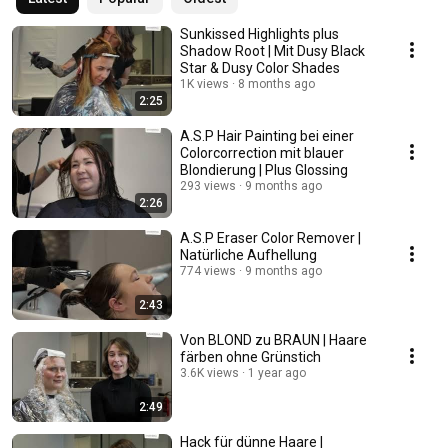
Sunkissed Highlights plus
Shadow Root | Mit Dusy Black
Star & Dusy Color Shades
1K views
8 months ago
2:25
A.S.P Hair Painting bei einer
Colorcorrection mit blauer
Blondierung | Plus Glossing
293 views
9 months ago
2:26
A.S.P Eraser Color Remover |
Natürliche Aufhellung
774 views
9 months ago
2:43
Von BLOND zu BRAUN | Haare
färben ohne Grünstich
3.6K views
1 year ago
2:49
Hack für dünne Haare |