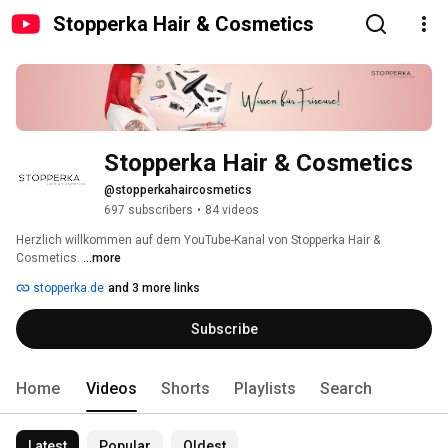
Stopperka Hair & Cosmetics
Stopperka Hair & Cosmetics
@stopperkahaircosmetics
697 subscribers
•
84 videos
Herzlich willkommen auf dem YouTube-Kanal von Stopperka Hair & 
Cosmetics. 
...more
stopperka.de
and 3 more links
Subscribe
Home
Videos
Shorts
Playlists
Search
Latest
Popular
Oldest