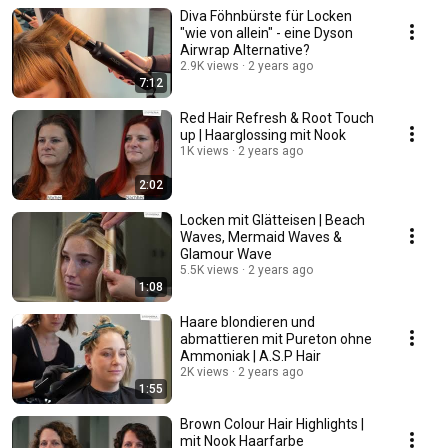
Diva Föhnbürste für Locken
"wie von allein" - eine Dyson
Airwrap Alternative?
2.9K views
2 years ago
7:12
Red Hair Refresh & Root Touch
up | Haarglossing mit Nook
1K views
2 years ago
2:02
Locken mit Glätteisen | Beach
Waves, Mermaid Waves &
Glamour Wave
5.5K views
2 years ago
1:08
Haare blondieren und
abmattieren mit Pureton ohne
Ammoniak | A.S.P Hair
2K views
2 years ago
1:55
Brown Colour Hair Highlights |
mit Nook Haarfarbe