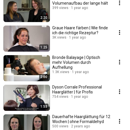
Volumenaufbau der lange hält
399 views
1 year ago
2:20
Graue Haare färben | Wie finde
ich die richtige Rezeptur?
3K views
1 year ago
1:25
Bronde Balayage | Optisch
mehr Volumen durch
Aufhellung
1.3K views
1 year ago
2:00
Dyson Corrale Professional
Haarglätter | für Profis
754 views
1 year ago
1:53
Dauerhafte Haarglättung für 12
Wochen | ohne Formaldehyd
500 views
2 years ago