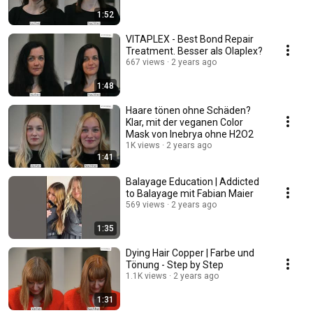
1:52
VITAPLEX - Best Bond Repair
Treatment. Besser als Olaplex?
667 views
2 years ago
1:48
Haare tönen ohne Schäden?
Klar, mit der veganen Color
Mask von Inebrya ohne H2O2
1K views
2 years ago
1:41
Balayage Education | Addicted
to Balayage mit Fabian Maier
569 views
2 years ago
1:35
Dying Hair Copper | Farbe und
Tönung - Step by Step
1.1K views
2 years ago
1:31