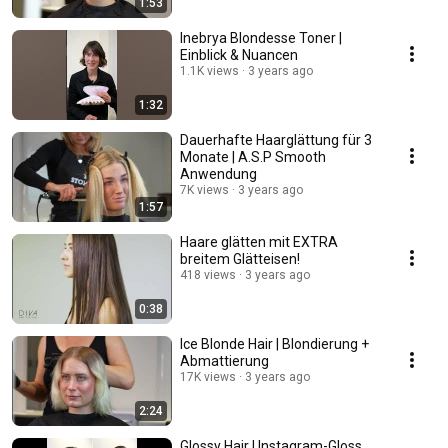
1:53
Inebrya Blondesse Toner |
Einblick & Nuancen
1.1K views
3 years ago
1:32
Dauerhafte Haarglättung für 3
Monate | A.S.P Smooth
Anwendung
7K views
3 years ago
1:57
Haare glätten mit EXTRA
breitem Glätteisen!
418 views
3 years ago
0:38
Ice Blonde Hair | Blondierung +
Abmattierung
17K views
3 years ago
2:24
Glossy Hair | Instagram-Gloss