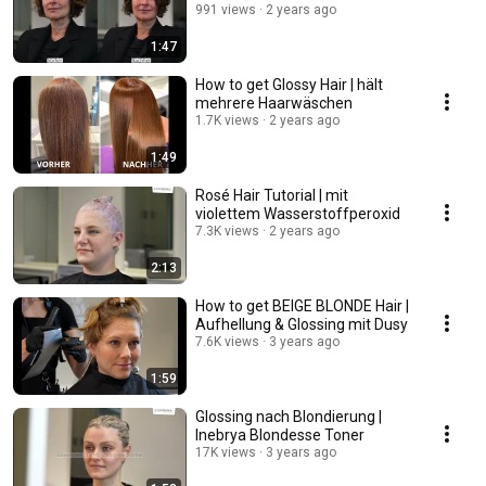
991 views
2 years ago
1:47
How to get Glossy Hair | hält
mehrere Haarwäschen
1.7K views
2 years ago
1:49
Rosé Hair Tutorial | mit
violettem Wasserstoffperoxid
7.3K views
2 years ago
2:13
How to get BEIGE BLONDE Hair |
Aufhellung & Glossing mit Dusy
7.6K views
3 years ago
1:59
Glossing nach Blondierung |
Inebrya Blondesse Toner
17K views
3 years ago