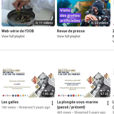
décrypter la façon dont les organismes marins s'adaptent à 
leur milieu et aux changements liés à l'activité humaine, et 
d'analyser les conditions d’une exploitation durable de la 
biodiversité marine.

11 videos
22 videos
En savoir plus : www.obs-banyuls.fr
Web-série de l'OOB
Revue de presse
View full playlist
View full playlist
V
1:05:28
57:22
Les galles
La plongée sous-marine 
(passé / présent)
186 views
•
Streamed 5 years ago
465 views
•
Streamed 5 years ago