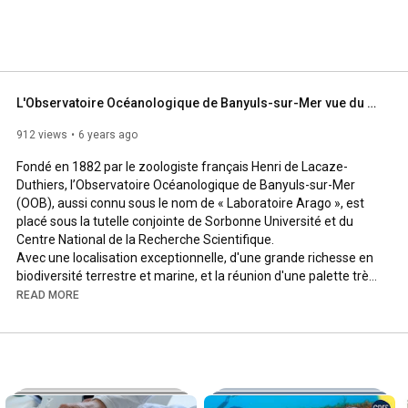
L'Observatoire Océanologique de Banyuls-sur-Mer vue du ciel
912 views
6 years ago
Fondé en 1882 par le zoologiste français Henri de Lacaze-
Duthiers, l’Observatoire Océanologique de Banyuls-sur-Mer 
(OOB), aussi connu sous le nom de « Laboratoire Arago », est 
placé sous la tutelle conjointe de Sorbonne Université et du 
Centre National de la Recherche Scientifique.

Avec une localisation exceptionnelle, d'une grande richesse en 
biodiversité terrestre et marine, et la réunion d'une palette très 
large de compétences scientifiques et techniques hébergées 
READ MORE
dans ses infrastructures, l'OOB est parfaitement positionné 
pour être un acteur important de l'océanographie, de l'écologie 
et de la biologie marine. Le but de ces recherches est de mieux 
comprendre le fonctionnement des écosystèmes marins 
littoraux, côtiers ou hauturiers, et la biologie des organismes qui 
les habitent afin de cerner les menaces qui pèsent sur eux, de 