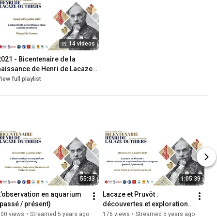
14 videos
2021 - Bicentenaire de la 
naissance de Henri de Lacaze-
Duthiers - Conférences
iew full playlist
55:33
1:05:39
L’observation en aquarium 
Lacaze et Pruvôt : 
(passé / présent)
découvertes et explorations 
des canyons (passé / 
300 views
•
Streamed 5 years ago
176 views
•
Streamed 5 years ago