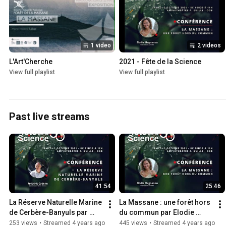
1 video
2 videos
L'Art'Cherche
2021 - Fête de la Science
View full playlist
View full playlist
Past live streams
41:54
25:46
La Réserve Naturelle Marine 
La Massane : une forêt hors 
de Cerbère-Banyuls par 
du commun par Elodie 
Frédéric Cadene
Magnanou
253 views
•
Streamed 4 years ago
445 views
•
Streamed 4 years ago