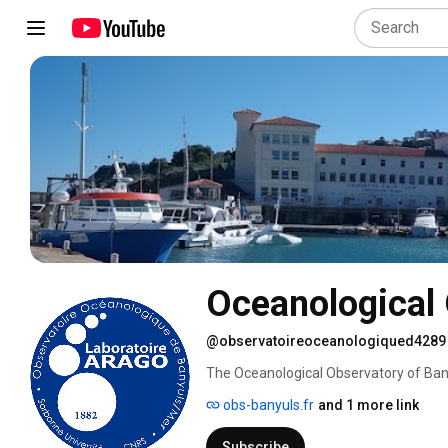
Oceanological 
@observatoireoceanologiqued4289
The Oceanological Observatory of Ban
"Laboratoire Arago", is placed under th
obs-banyuls.fr
and 1 more link
National Center for Scientific Researc
Subscribe