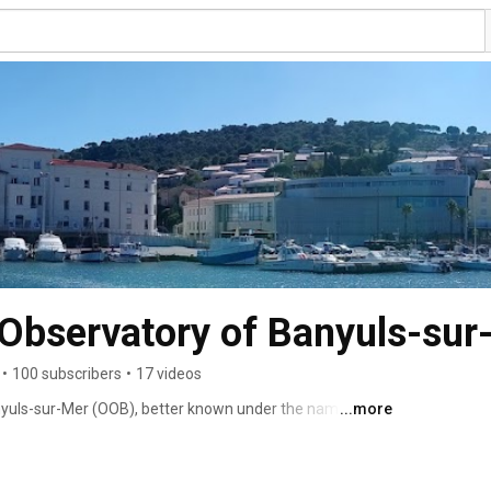
Observatory of Banyuls-sur
•
100 subscribers
•
17 videos
yuls-sur-Mer (OOB), better known under the name of 
...more
e joint supervision of Sorbonne University and the 
h (CNRS). 