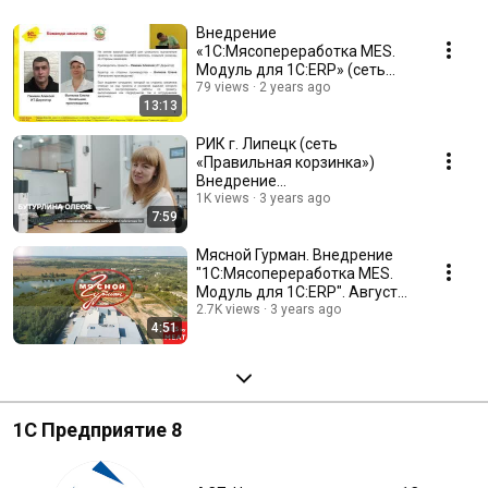
Внедрение
«1С:Мясопереработка MES.
Модуль для 1С:ERP» (сеть
«Правильная корзинка»)
79 views
2 years ago
13:13
РИК г. Липецк (сеть
«Правильная корзинка»)
Внедрение
"1С:Мясопереработка MES.
1K views
3 years ago
7:59
Модуль для 1С:ERP".
Мясной Гурман. Внедрение
"1С:Мясопереработка MES.
Модуль для 1С:ERP". Август
2022
2.7K views
3 years ago
4:51
1С Предприятие 8