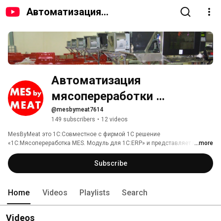
Автоматизация
мясопереработки (MESbyMeat)
Автоматизация 
мясопереработки 
(MESbyMeat)
@mesbymeat7614
149 subscribers
•
12 videos
MesByMeat это 1C:Совместное с фирмой 1С решение 
«1С:Мясопереработка MES. Модуль для 1С:ERP» и представляет из 
...more
себя систему автоматизированного управления производственными 
процессами с учётом специфики мясной отрасли. Разработанная MES 
Subscribe
система стала дружелюбным проводником между оперативными 
производственными операциями и типовыми бухгалтерскими 
документами и при этом не нарушает механизмы системы 1С:ERP и её 
Home
Videos
Playlists
Search
встроенных возможностей, а дополняет их функциями, которые 
требуют отражения производственных операций в режиме реального 
времени. 
Videos