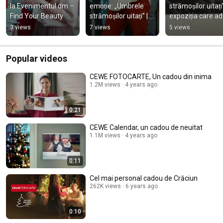
la Evenimentul dm – 
emoție: „Umbrele 
strămoșilor uitați”
Find Your Beauty
strămoșilor uitați” | 
expoziția care ad
CEWE x Sorin Onișor
trecutul mai apro
3 views
7 views
5 views
✨
Popular videos
CEWE FOTOCARTE, Un cadou din inima
1.2M views
4 years ago
0:21
CEWE Calendar, un cadou de neuitat
1.1M views
4 years ago
0:11
Cel mai personal cadou de Crăciun
262K views
6 years ago
0:10