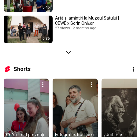
0:45
Artă și amintiri la Muzeul Satului |
CEWE x Sorin Onișor
27 views
2 months ago
0:35
Shorts
📸 Am fost prezenți 
Fotografie, tradiție și 
„Umbrele 