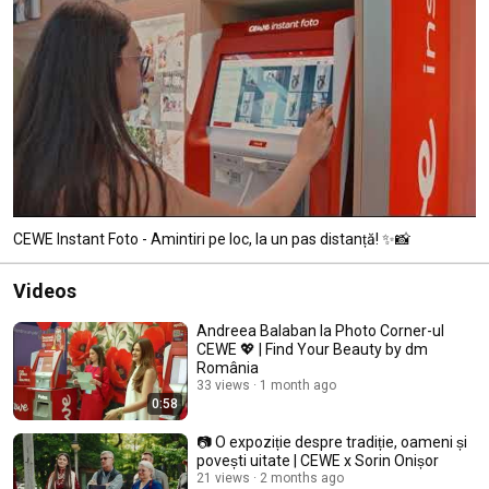
CEWE Instant Foto - Amintiri pe loc, la un pas distanță! ✨📸
Videos
Andreea Balaban la Photo Corner-ul
CEWE 💖 | Find Your Beauty by dm
România
33 views
1 month ago
0:58
📷 O expoziție despre tradiție, oameni și
povești uitate | CEWE x Sorin Onișor
21 views
2 months ago