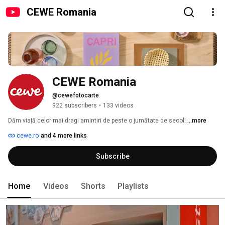
CEWE Romania
CEWE Romania
@cewefotocarte
922 subscribers
•
133 videos
Dăm viață celor mai dragi amintiri de peste o jumătate de secol! 
...more
cewe.ro
and 4 more links
Subscribe
Home
Videos
Shorts
Playlists