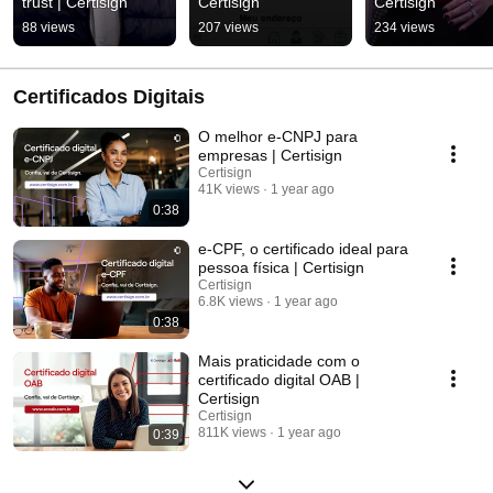
trust | Certisign
Certisign
Certisign
88 views
207 views
234 views
Certificados Digitais
O melhor e-CNPJ para
empresas | Certisign
Certisign
41K views
1 year ago
0:38
e-CPF, o certificado ideal para
pessoa física | Certisign
Certisign
6.8K views
1 year ago
0:38
Mais praticidade com o
certificado digital OAB |
Certisign
Certisign
811K views
1 year ago
0:39