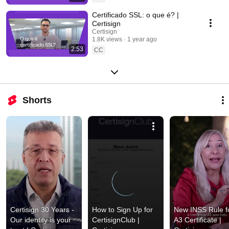
Certificado SSL: o que é? |
Certisign
Certisign
1.8K views
1 year ago
2:53
CC
Shorts
Certisign 30 Years - 
How to Sign Up for 
New INSS Rule fo
Our identity is your 
CertisignClub | 
A3 Certificate | 