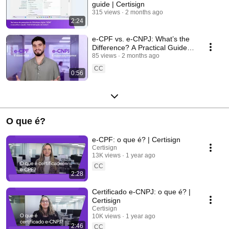
guide | Certisign
315 views
2 months ago
2:24
e-CPF vs. e-CNPJ: What’s the
Difference? A Practical Guide
to Choosing Your Certisign
85 views
2 months ago
Digital Cer...
CC
0:56
O que é?
e-CPF: o que é? | Certisign
Certisign
13K views
1 year ago
CC
2:28
Certificado e-CNPJ: o que é? |
Certisign
Certisign
10K views
1 year ago
2:46
CC