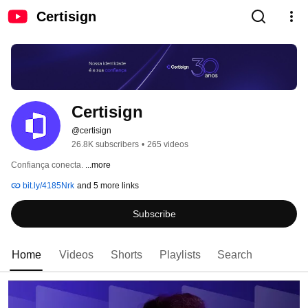
Certisign
Certisign
@certisign
26.8K subscribers
•
265 videos
Confiança conecta. 
...more
bit.ly/4185Nrk
and 5 more links
Subscribe
Home
Videos
Shorts
Playlists
Search